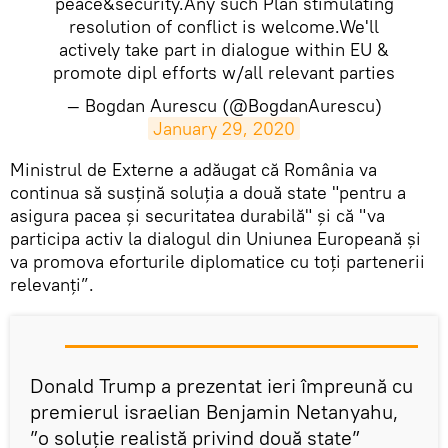
peace&security.Any such Plan stimulating
resolution of conflict is welcome.We'll
actively take part in dialogue within EU &
promote dipl efforts w/all relevant parties
— Bogdan Aurescu (@BogdanAurescu)
January 29, 2020
Ministrul de Externe a adăugat că România va
continua să susţină soluţia a două state "pentru a
asigura pacea şi securitatea durabilă" şi că "va
participa activ la dialogul din Uniunea Europeană şi
va promova eforturile diplomatice cu toţi partenerii
relevanţi”.
Donald Trump a prezentat ieri împreună cu
premierul israelian Benjamin Netanyahu,
”o soluție realistă privind două state”