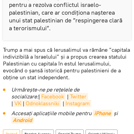
pentru a rezolva conflictul israelo-
palestinian, care ar condiționa nașterea
unui stat palestinian de ”respingerea clară
a terorismului”.
Trump a mai spus că Ierusalimul va rămâne ”capitala
indivizibilă a Israelului” și a propus crearea statului
Palestinian cu capitala în estul Ierusalimului,
evocând o șansă istorică pentru palestinieni de a
obține un stat independent.
Urmărește-ne pe rețelele de
socializare:
|
Facebook
|
Twitter
|
VK
|
Odnoklassniki
|
Instagram
Accesaţi aplicaţiile mobile pentru
iPhone
și
Android
Politică
Bogdan Aurescu
Donald Trump
Orientul Mijlociu