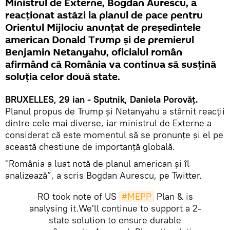
Ministrul de Externe, Bogdan Aurescu, a
reacţionat astăzi la planul de pace pentru
Orientul Mijlociu anunțat de președintele
american Donald Trump şi de premierul
Benjamin Netanyahu, oficialul român
afirmând că România va continua să susţină
soluţia celor două state.
BRUXELLES, 29 ian - Sputnik, Daniela Porovăț.
Planul propus de Trump și Netanyahu a stârnit reacții
dintre cele mai diverse, iar ministrul de Externe a
considerat că este momentul să se pronunțe și el pe
această chestiune de importanță globală.
"România a luat notă de planul american şi îl
analizează”, a scris Bogdan Aurescu, pe Twitter.
RO took note of US
#MEPP
Plan & is
analysing it.We'll continue to support a 2-
state solution to ensure durable