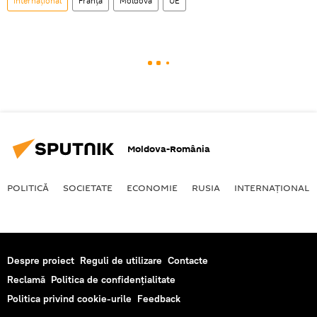
Internaţional
Franța
Moldova
UE
Moldova-România
POLITICĂ
SOCIETATE
ECONOMIE
RUSIA
INTERNAŢIONAL
Despre proiect
Reguli de utilizare
Contacte
Reclamă
Politica de confidențialitate
Politica privind cookie-urile
Feedback