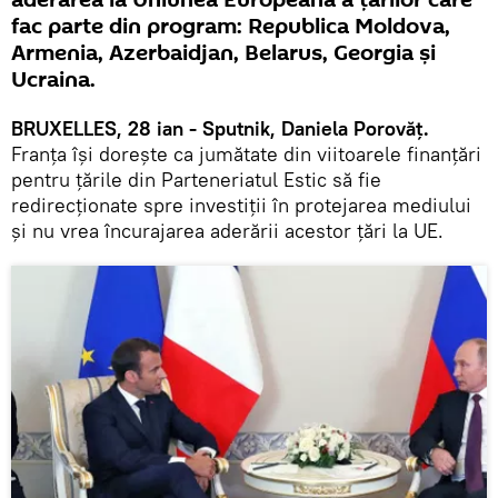
aderarea la Uniunea Europeană a ţărilor care
fac parte din program: Republica Moldova,
Armenia, Azerbaidjan, Belarus, Georgia şi
Ucraina.
BRUXELLES, 28 ian - Sputnik, Daniela Porovăț.
Franța își dorește ca jumătate din viitoarele finanţări
pentru țările din Parteneriatul Estic să fie
redirecționate spre investiţii în protejarea mediului
și nu vrea încurajarea aderării acestor țări la UE.