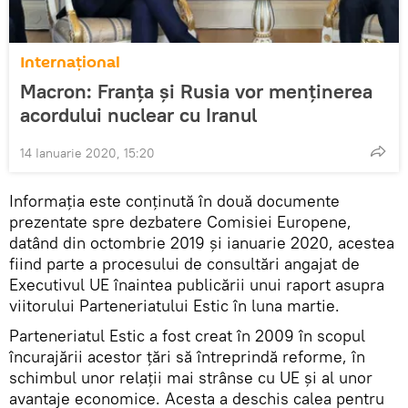
Internaţional
Macron: Franța şi Rusia vor menţinerea
acordului nuclear cu Iranul
14 Ianuarie 2020, 15:20
Informația este conținută în două documente
prezentate spre dezbatere Comisiei Europene,
datând din octombrie 2019 şi ianuarie 2020, acestea
fiind parte a procesului de consultări angajat de
Executivul UE înaintea publicării unui raport asupra
viitorului Parteneriatului Estic în luna martie.
Parteneriatul Estic a fost creat în 2009 în scopul
încurajării acestor ţări să întreprindă reforme, în
schimbul unor relaţii mai strânse cu UE şi al unor
avantaje economice. Acesta a deschis calea pentru