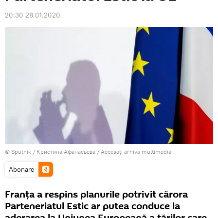
20:30 28.01.2020
© Sputnik / Кристина Афанасьева
/
Accesați arhiva multimedia
Abonare
Franţa a respins planurile potrivit cărora
Parteneriatul Estic ar putea conduce la