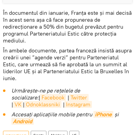
În documentul din ianuarie, Franţa este și mai decisă
în acest sens așa că face propunerea de
redirecţionare a 50% din bugetul prevăzut pentru
programul Parteneriatului Estic către protecţia
mediului.
În ambele documente, partea franceză insistă asupra
creării unei ”agende verzi” pentru Parteneriatul
Estic, care urmează să fie aprobată la un summit al
liderilor UE şi al Parteneriatului Estic la Bruxelles în
iunie.
Urmărește-ne pe rețelele de
socializare:
|
Facebook
|
Twitter
|
VK
|
Odnoklassniki
|
Instagram
Accesaţi aplicaţiile mobile pentru
iPhone
și
Android