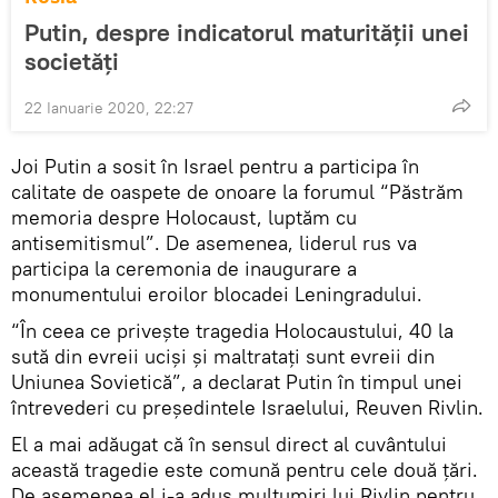
Putin, despre indicatorul maturității unei
societăți
22 Ianuarie 2020, 22:27
Joi Putin a sosit în Israel pentru a participa în
calitate de oaspete de onoare la forumul “Păstrăm
memoria despre Holocaust, luptăm cu
antisemitismul”. De asemenea, liderul rus va
participa la ceremonia de inaugurare a
monumentului eroilor blocadei Leningradului.
“În ceea ce privește tragedia Holocaustului, 40 la
sută din evreii uciși și maltratați sunt evreii din
Uniunea Sovietică”, a declarat Putin în timpul unei
întrevederi cu președintele Israelului, Reuven Rivlin.
El a mai adăugat că în sensul direct al cuvântului
această tragedie este comună pentru cele două țări.
De asemenea el i-a adus mulțumiri lui Rivlin pentru