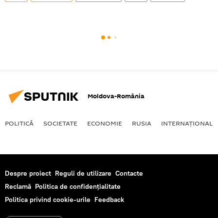
Moldova-România
POLITICĂ
SOCIETATE
ECONOMIE
RUSIA
INTERNAŢIONAL
Despre proiect
Reguli de utilizare
Contacte
Reclamă
Politica de confidențialitate
Politica privind cookie-urile
Feedback