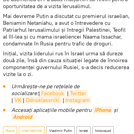
oportunitatea de a vizita Ierusalimul.
Mai devreme Putin a discutat cu premierul israelian,
Beniamin Netaniahu, a avut o întrevedere cu
Patriarhul Ierusalimului și întregii Palestinei, Teofil
al III-lea și cu mama israeliencei Naama Issachar,
condamnate în Rusia pentru trafic de droguri.
Inițial, vizita liderului rus în Israel urma să dureze
două zile, însă din cauza situației legate de înnoirea
componenței guvernului Rusiei, s-a decis reducerea
vizite la o zi.
Urmărește-ne pe rețelele de
socializare:
|
Facebook
|
Twitter
|
VK
|
Odnoklassniki
|
Instagram
Accesaţi aplicaţiile mobile pentru
iPhone
și
Android
Rusia
Internaţional
Vladimir Putin
Israel
holocaust