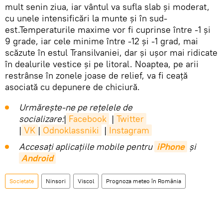
mult senin ziua, iar vântul va sufla slab și moderat,
cu unele intensificări la munte și în sud-
est.Temperaturile maxime vor fi cuprinse între -1 și
9 grade, iar cele minime între -12 și -1 grad, mai
scăzute în estul Transilvaniei, dar și ușor mai ridicate
în dealurile vestice și pe litoral. Noaptea, pe arii
restrânse în zonele joase de relief, va fi ceață
asociată cu depunere de chiciură.
Urmărește-ne pe rețelele de
socializare:
|
Facebook
|
Twitter
|
VK
|
Odnoklassniki
|
Instagram
Accesaţi aplicaţiile mobile pentru
iPhone
și
Android
Societate
Ninsori
Viscol
Prognoza meteo în România