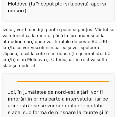
Moldova (la început ploi și lapoviță, apoi și
ninsori).
Izolat, vor fi condiții pentru polei și ghețuș. Vântul se
va intensifica la munte, până la tare îndeosebi la
altitudini mari, unde vor fi rafale de peste 80...90
km/h, ce vor viscoli ninsoarea și vor spulbera
zăpada, local la cote mai reduse (în general 55...60
km/h) și în Moldova și Oltenia, iar în rest va sufla
slab și moderat.
Joi, în jumătatea de nord-est a țării vor fi
înnorări în prima parte a intervalului, iar pe
arii restrânse se vor semnala precipitații
slabe, sub formă de ninsoare la munte și în