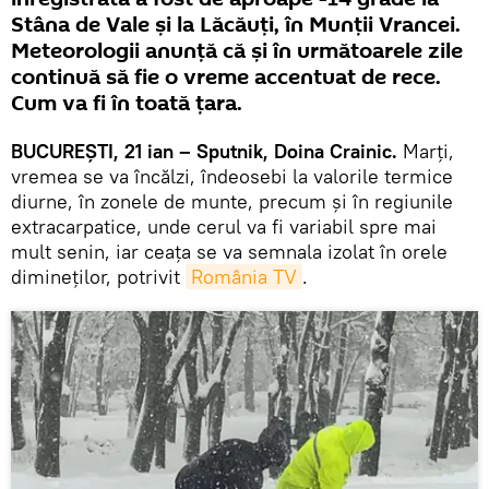
Stâna de Vale şi la Lăcăuţi, în Munţii Vrancei.
Meteorologii anunţă că şi în următoarele zile
continuă să fie o vreme accentuat de rece.
Cum va fi în toată ţara.
BUCUREŞTI, 21 ian – Sputnik, Doina Crainic.
Marţi,
vremea se va încălzi, îndeosebi la valorile termice
diurne, în zonele de munte, precum și în regiunile
extracarpatice, unde cerul va fi variabil spre mai
mult senin, iar ceața se va semnala izolat în orele
dimineților, potrivit
România TV
.