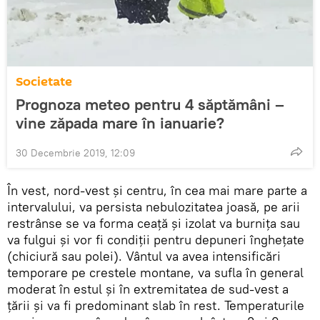
Societate
Prognoza meteo pentru 4 săptămâni –
vine zăpada mare în ianuarie?
30 Decembrie 2019, 12:09
În vest, nord-vest și centru, în cea mai mare parte a
intervalului, va persista nebulozitatea joasă, pe arii
restrânse se va forma ceață și izolat va burnița sau
va fulgui și vor fi condiții pentru depuneri înghețate
(chiciură sau polei). Vântul va avea intensificări
temporare pe crestele montane, va sufla în general
moderat în estul și în extremitatea de sud-vest a
țării și va fi predominant slab în rest. Temperaturile