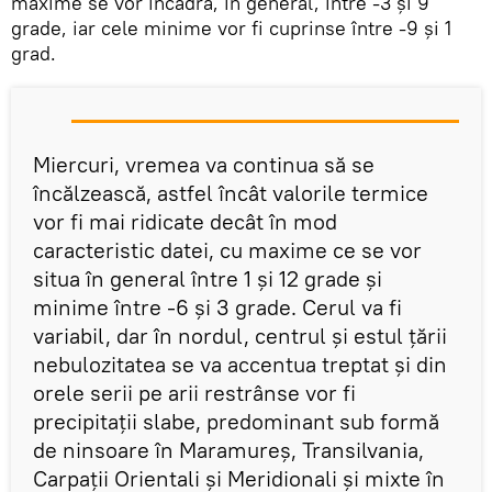
maxime se vor încadra, în general, între -3 și 9
grade, iar cele minime vor fi cuprinse între -9 și 1
grad.
Miercuri, vremea va continua să se
încălzească, astfel încât valorile termice
vor fi mai ridicate decât în mod
caracteristic datei, cu maxime ce se vor
situa în general între 1 și 12 grade și
minime între -6 și 3 grade. Cerul va fi
variabil, dar în nordul, centrul și estul țării
nebulozitatea se va accentua treptat și din
orele serii pe arii restrânse vor fi
precipitații slabe, predominant sub formă
de ninsoare în Maramureș, Transilvania,
Carpații Orientali și Meridionali și mixte în