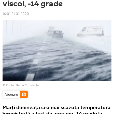
viscol, -14 grade
14:01 21.01.2020
© Photo :
Radio Constanta
Abonare
Marţi dimineaţă cea mai scăzută temperatură
înregistrată a fost de aproape -14 grade la