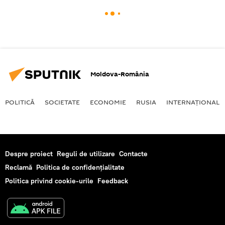
Moldova-România
POLITICĂ
SOCIETATE
ECONOMIE
RUSIA
INTERNAŢIONAL
Despre proiect
Reguli de utilizare
Contacte
Reclamă
Politica de confidențialitate
Politica privind cookie-urile
Feedback