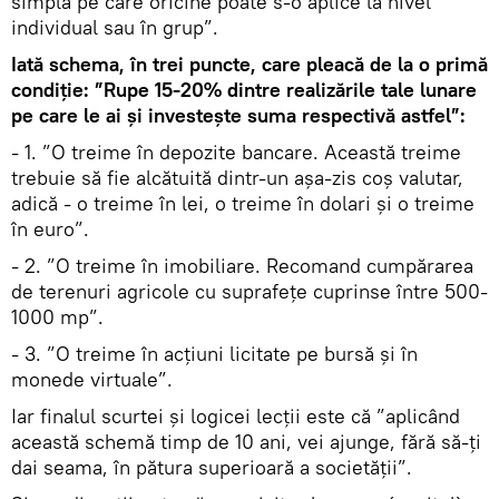
simplă pe care oricine poate s-o aplice la nivel
individual sau în grup”.
Iată schema, în trei puncte, care pleacă de la o primă
condiție: ”Rupe 15-20% dintre realizările tale lunare
pe care le ai și investește suma respectivă astfel”:
- 1. ”O treime în depozite bancare. Această treime
trebuie să fie alcătuită dintr-un așa-zis coș valutar,
adică - o treime în lei, o treime în dolari și o treime
în euro”.
- 2. ”O treime în imobiliare. Recomand cumpărarea
de terenuri agricole cu suprafețe cuprinse între 500-
1000 mp”.
- 3. ”O treime în acțiuni licitate pe bursă și în
monede virtuale”.
Iar finalul scurtei și logicei lecții este că ”aplicând
această schemă timp de 10 ani, vei ajunge, fără să-ți
dai seama, în pătura superioară a societății”.