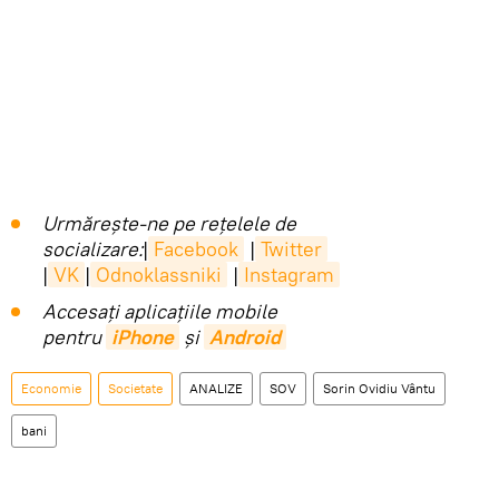
Urmărește-ne pe rețelele de
socializare:
|
Facebook
|
Twitter
|
VK
|
Odnoklassniki
|
Instagram
Accesaţi aplicaţiile mobile
pentru
iPhone
și
Android
Economie
Societate
ANALIZE
SOV
Sorin Ovidiu Vântu
bani