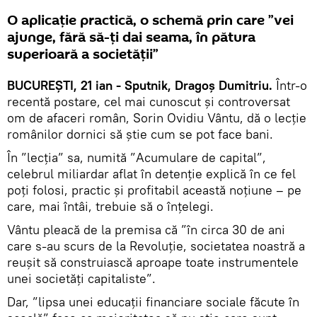
O aplicație practică, o schemă prin care ”vei
ajunge, fără să-ți dai seama, în pătura
superioară a societății”
BUCUREȘTI, 21 ian - Sputnik, Dragoș Dumitriu.
Într-o
recentă postare, cel mai cunoscut și controversat
om de afaceri român, Sorin Ovidiu Vântu, dă o lecție
românilor dornici să știe cum se pot face bani.
În ”lecția” sa, numită ”Acumulare de capital”,
celebrul miliardar aflat în detenție explică în ce fel
poți folosi, practic și profitabil această noțiune – pe
care, mai întâi, trebuie să o înțelegi.
Vântu pleacă de la premisa că ”în circa 30 de ani
care s-au scurs de la Revoluție, societatea noastră a
reușit să construiască aproape toate instrumentele
unei societăți capitaliste”.
Dar, ”lipsa unei educații financiare sociale făcute în