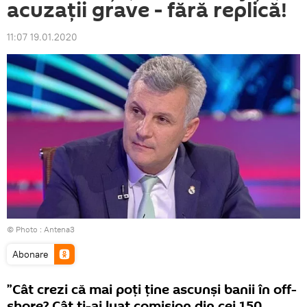
acuzații grave - fără replică!
11:07 19.01.2020
© Photo :
Antena3
Abonare
”Cât crezi că mai poți ține ascunși banii în off-
shore? Cât ți-ai luat comision din cei 150