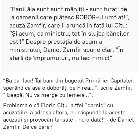
”Banii ăia sunt sunt mânjiți - sunt furați de
la oamenii care plătesc ROBOR-ul umflat!”,
acuză Zamfir, care îi aruncă în față lui Cîțu:
”Și acum, ca ministru, tot în slujba băncilor
ești!” Despre prestația de acum a
ministrului, Daniel Zamfir spune clar: ”În
afară de împrumuturi, nu faci nimic!”
”Ba da, faci! Tai bani din bugetul Primăriei Capitalei,
sperând ca așa o doborâți pe Firea...”, scrie Zamfir,
”Tzeapă! Nu va merge cu femeia...”.
Problema e că Florin Cîțu, altfel ”darnic” cu
acuzațiile la adresa altora, nu răspunde la aceste
acuzații și provocări lansate - nu o dată! - de Daniel
Zamfir. De ce oare?