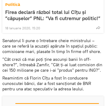
Politică
Firea declară război total lui Cîțu și
”căpușelor” PNL: ”Va fi cutremur politic!”
18 Ianuarie 2020, 15:20
Senatorul îi pune o întrebare cheie ministrului –
care se referă la acuzații apărute în spațiul public:
comisioane mari, plasate în timp în firme off shore.
”Cât crezi că mai poți ține ascunși banii în off-
shore?”, întreabă Zamfir, ”Cât ți-ai luat comision din
cei 150 milioane pe care i-ai "produs" pentru ING?”.
Reamintim că Florin Cîțu a fost în conducere
cunoscutei bănci, dar a fost sancționat de BNR
pentru una atac speculativ la adresa leului.