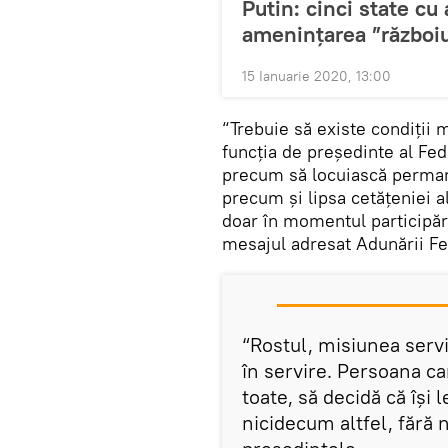
Putin: cinci state c
amenințarea ”războiu
15 Ianuarie 2020, 13:00
“Trebuie să existe condiții 
funcția de președinte al Fed
precum să locuiască permanen
precum și lipsa cetățeniei a
doar în momentul participării
mesajul adresat Adunării Fe
“Rostul, misiunea servi
în servire. Persoana ca
toate, să decidă că își 
nicidecum altfel, fără 