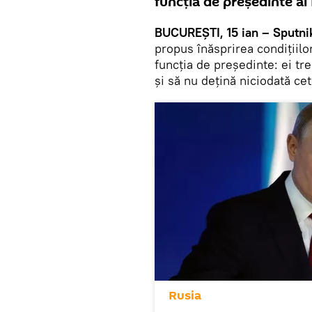
funcția de președinte al 
BUCUREȘTI, 15 ian – Sputni
propus înăsprirea condițiilor
funcția de președinte: ei tr
și să nu dețină niciodată cet
Rusia