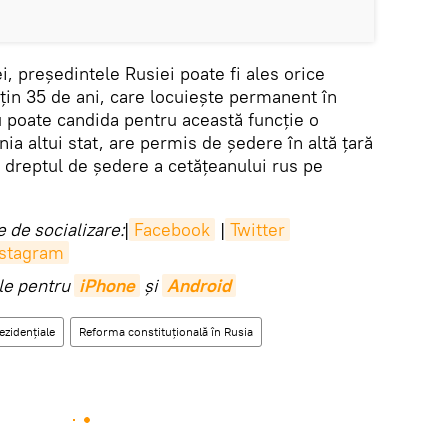
iei, președintele Rusiei poate fi ales orice
țin 35 de ani, care locuiește permanent în
u poate candida pentru această funcție o
ia altui stat, are permis de ședere în altă țară
 dreptul de ședere a cetățeanului rus pe
 de socializare:
|
Facebook
|
Twitter
nstagram
ile pentru
iPhone
și
Android
ezidențiale
Reforma constituțională în Rusia