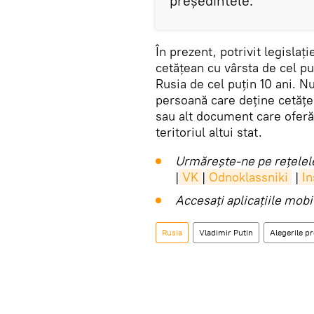
președintele.
În prezent, potrivit legislaț
cetățean cu vârsta de cel pu
Rusia de cel puțin 10 ani. N
persoană care deține cetățen
sau alt document care oferă
teritoriul altui stat.
Urmărește-ne pe rețelele
|
VK
|
Odnoklassniki
|
I
Accesaţi aplicaţiile mob
Rusia
Vladimir Putin
Alegerile pr