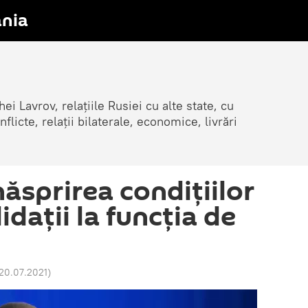
nia
ei Lavrov, relațiile Rusiei cu alte state, cu
cte, relații bilaterale, economice, livrări
năsprirea condițiilor
dații la funcția de
20.07.2021
)