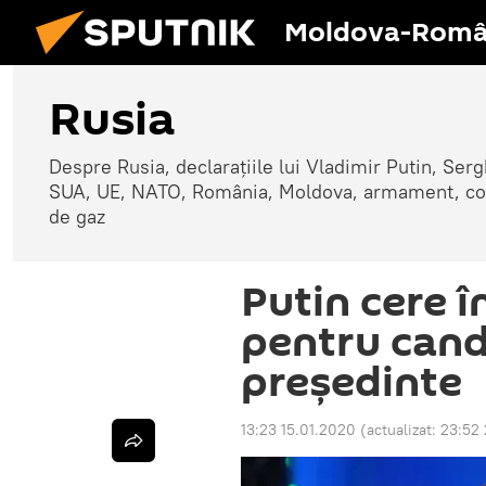
Moldova-Româ
Rusia
Despre Rusia, declarațiile lui Vladimir Putin, Sergh
SUA, UE, NATO, România, Moldova, armament, confli
de gaz
Putin cere î
pentru candi
președinte
13:23 15.01.2020
(actualizat:
23:52 