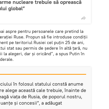
u arme nucleare trebuie să oprească
lui global”
mai aspre pentru persoanele care pretind la
erației Ruse. Propun să fie introduse condiții
t pe teritoriul Rusiei cel puțin 25 de ani,
ltui stat sau permis de ședere în altă țară, nu
 la alegeri, dar și oricând”, a spus Putin în
derale.
ciului în folosul statului constă anume
re alege această cale trebuie, înainte de
leagă viața de Rusia, de poporul nostru,
nuanțe și concesii”, a adăugat