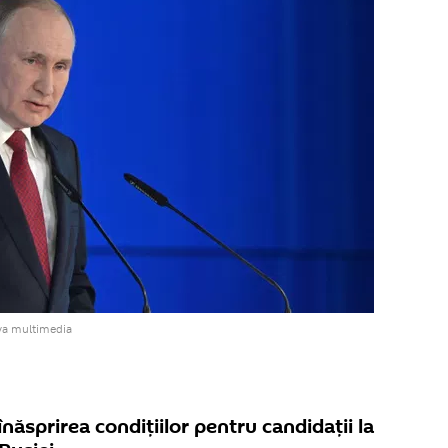
va multimedia
năsprirea condițiilor pentru candidații la