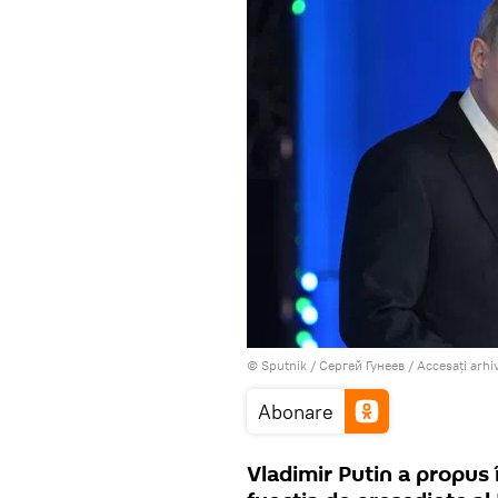
© Sputnik / Сергей Гунеев
/
Accesați arhi
Abonare
Vladimir Putin a propus î