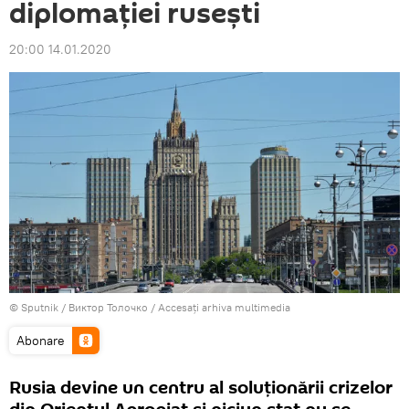
diplomației rusești
20:00 14.01.2020
© Sputnik / Виктор Толочко
/
Accesați arhiva multimedia
Abonare
Rusia devine un centru al soluționării crizelor