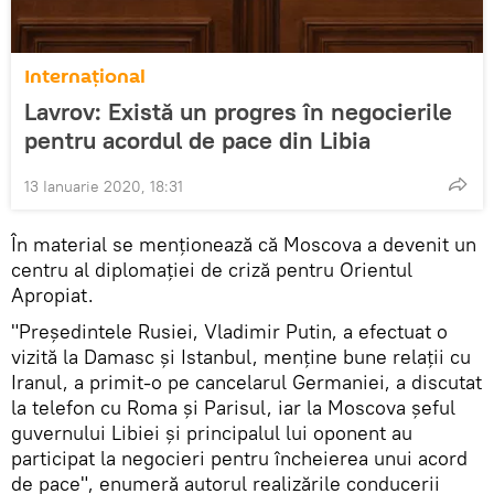
Internaţional
Lavrov: Există un progres în negocierile
pentru acordul de pace din Libia
13 Ianuarie 2020, 18:31
În material se menționează că Moscova a devenit un
centru al diplomației de criză pentru Orientul
Apropiat.
"Președintele Rusiei, Vladimir Putin, a efectuat o
vizită la Damasc și Istanbul, menține bune relații cu
Iranul, a primit-o pe cancelarul Germaniei, a discutat
la telefon cu Roma și Parisul, iar la Moscova șeful
guvernului Libiei și principalul lui oponent au
participat la negocieri pentru încheierea unui acord
de pace", enumeră autorul realizările conducerii