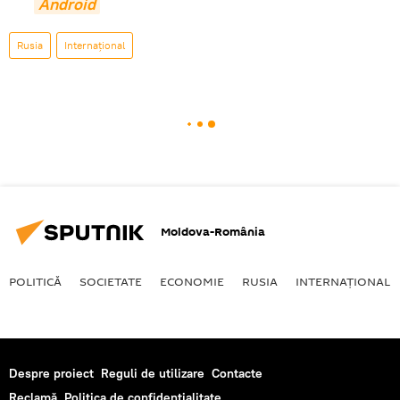
Android
Rusia
Internaţional
Moldova-România
POLITICĂ
SOCIETATE
ECONOMIE
RUSIA
INTERNAŢIONAL
Despre proiect
Reguli de utilizare
Contacte
Reclamă
Politica de confidențialitate