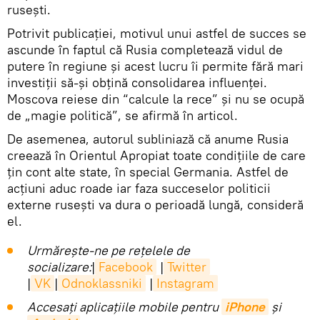
rusești.
Potrivit publicației, motivul unui astfel de succes se
ascunde în faptul că Rusia completează vidul de
putere în regiune și acest lucru îi permite fără mari
investiții să-și obțină consolidarea influenței.
Moscova reiese din “calcule la rece” și nu se ocupă
de „magie politică”, se afirmă în articol.
De asemenea, autorul subliniază că anume Rusia
creează în Orientul Apropiat toate condițiile de care
țin cont alte state, în special Germania. Astfel de
acțiuni aduc roade iar faza succeselor politicii
externe rusești va dura o perioadă lungă, consideră
el.
Urmărește-ne pe rețelele de
socializare:
|
Facebook
|
Twitter
|
VK
|
Odnoklassniki
|
Instagram
Accesaţi aplicaţiile mobile pentru
iPhone
și