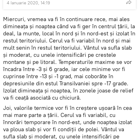
4 Ianuarie 2020, 14:19
Miercuri, vremea va fi în continuare rece, mai ales
dimineața și noaptea când va fi ger în centrul țării, la
deal, la munte, local în nord și în nord-est și izolat în
restul teritoriului. Cerul va fi variabil în nord și mai
mult senin în restul teritoriului. Vântul va sufla slab
și moderat, cu unele intensificări pe crestele
montane și pe litoral. Temperaturile maxime se vor
încadra între -3 și 6 grade, iar cele minime vor fi
cuprinse între -13 și -1 grad, mai coborâte în
depresiunile din estul Transilvaniei spre -17 grade.
Izolat dimineața și noaptea, în zonele joase de relief
va fi ceață asociată cu chiciură.
Joi, valorile termice vor fi în creștere ușoară în cea
mai mare parte a țării. Cerul va fi variabil, cu
înnorări temporare în nord-est, unde noaptea izolat
va ploua slab și vor fi condiții de polei. Vântul va
sufla slab și moderat, cu unele intensificări pe