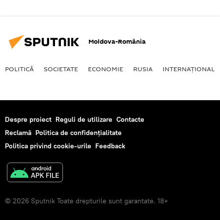
Moldova-România
POLITICĂ
SOCIETATE
ECONOMIE
RUSIA
INTERNAŢIONAL
Despre proiect
Reguli de utilizare
Contacte
Reclamă
Politica de confidențialitate
Politica privind cookie-urile
Feedback
© 2026 Sputnik Toate drepturile sunt garantate. 18+