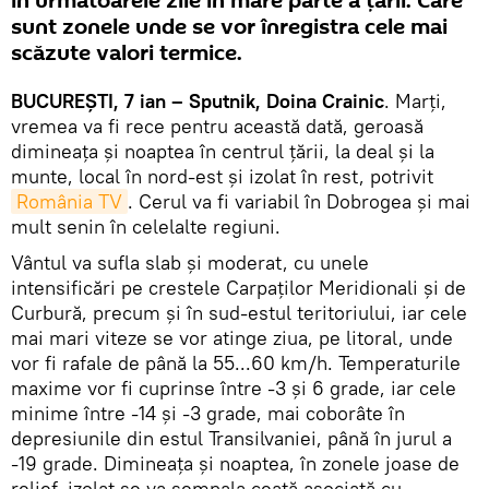
în următoarele zile în mare parte a ţării. Care
sunt zonele unde se vor înregistra cele mai
scăzute valori termice.
BUCUREŞTI, 7 ian – Sputnik, Doina Crainic
. Marţi,
vremea va fi rece pentru această dată, geroasă
dimineața și noaptea în centrul țării, la deal și la
munte, local în nord-est și izolat în rest, potrivit
România TV
. Cerul va fi variabil în Dobrogea și mai
mult senin în celelalte regiuni.
Vântul va sufla slab și moderat, cu unele
intensificări pe crestele Carpaților Meridionali și de
Curbură, precum și în sud-estul teritoriului, iar cele
mai mari viteze se vor atinge ziua, pe litoral, unde
vor fi rafale de până la 55...60 km/h. Temperaturile
maxime vor fi cuprinse între -3 și 6 grade, iar cele
minime între -14 și -3 grade, mai coborâte în
depresiunile din estul Transilvaniei, până în jurul a
-19 grade. Dimineața și noaptea, în zonele joase de
relief, izolat se va semnala ceață asociată cu