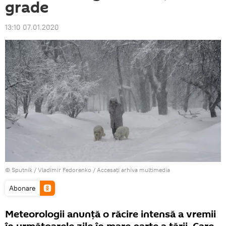
grade
13:10 07.01.2020
© Sputnik / Vladimir Fedorenko
/
Accesați arhiva multimedia
Abonare
Meteorologii anunţă o răcire intensă a vremii