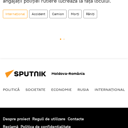
angajații poliției rutiere lucrează la fața locului.
Internaţional
Accident
Camion
Morți
Răniți
Moldova-România
POLITICĂ
SOCIETATE
ECONOMIE
RUSIA
INTERNAŢIONAL
Despre proiect
Reguli de utilizare
Contacte
Reclamă
Politica de confidențialitate