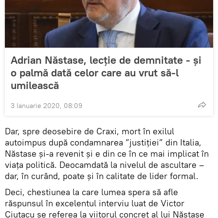
Adrian Năstase, lecție de demnitate - și
o palmă dată celor care au vrut să-l
umilească
3 Ianuarie 2020, 08:09
Dar, spre deosebire de Craxi, mort în exilul
autoimpus după condamnarea ”justiției” din Italia,
Năstase și-a revenit și e din ce în ce mai implicat în
viața politică. Deocamdată la nivelul de ascultare –
dar, în curând, poate și în calitate de lider formal.
Deci, chestiunea la care lumea spera să afle
răspunsul în excelentul interviu luat de Victor
Ciutacu se referea la viitorul concret al lui Năstase