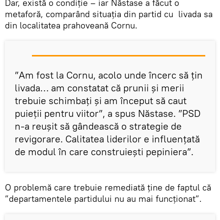
Dar, există o condiție – iar Năstase a făcut o
metaforă, comparând situația din partid cu livada sa
din localitatea prahoveană Cornu.
”Am fost la Cornu, acolo unde încerc să țin
livada… am constatat că prunii și merii
trebuie schimbați și am început să caut
puieții pentru viitor”, a spus Năstase. ”PSD
n-a reuşit să gândească o strategie de
revigorare. Calitatea liderilor e influențată
de modul în care construiești pepiniera”.
O problemă care trebuie remediată ține de faptul că
”departamentele partidului nu au mai funcționat”.