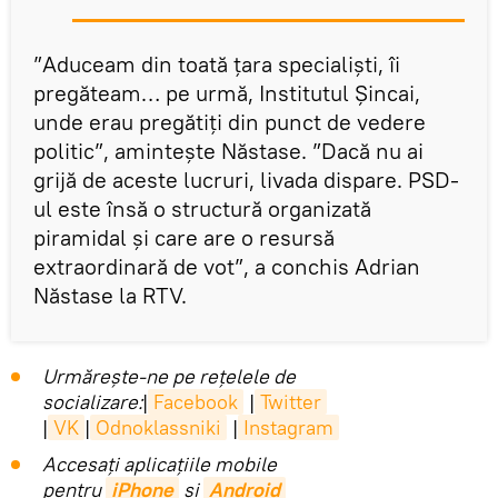
”Aduceam din toată țara specialiști, îi
pregăteam… pe urmă, Institutul Șincai,
unde erau pregătiți din punct de vedere
politic”, amintește Năstase. ”Dacă nu ai
grijă de aceste lucruri, livada dispare. PSD-
ul este însă o structură organizată
piramidal și care are o resursă
extraordinară de vot”, a conchis Adrian
Năstase la RTV.
Urmărește-ne pe rețelele de
socializare:
|
Facebook
|
Twitter
|
VK
|
Odnoklassniki
|
Instagram
Accesaţi aplicaţiile mobile
pentru
iPhone
și
Android