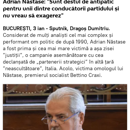
Adrian Năstase: ”Sunt destul de antipatic
pentru unii dintre conducătorii partidului și
nu vreau să exagerez”
BUCUREȘTI, 3 ian - Sputnik, Dragoș Dumitriu.
Considerat de mulți analiști cel mai complex și
performant om politic de după 1990, Adrian Năstase
a fost prima și cea mai mare victimă a așa zisei
”justiții”, o campanie asemănătoare cu cea
declanșată de „partenerii strategici” în altă țară
”neascultătoare”, Italia. Acolo, victima omologul lui
Năstase, premierul socialist Bettino Craxi.