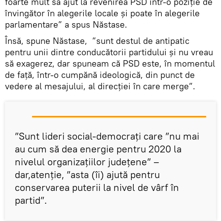
foarte mult să ajut la revenirea PSD într-o poziție de
învingător în alegerile locale și poate în alegerile
parlamentare” a spus Năstase.
Însă, spune Năstase, ”sunt destul de antipatic
pentru unii dintre conducătorii partidului și nu vreau
să exagerez, dar spuneam că PSD este, în momentul
de față, într-o cumpănă ideologică, din punct de
vedere al mesajului, al direcției în care merge”.
”Sunt lideri social-democrați care ”nu mai
au cum să dea energie pentru 2020 la
nivelul organizațiilor județene” –
dar,atenție, ”asta (îi) ajută pentru
conservarea puterii la nivel de vârf în
partid”.