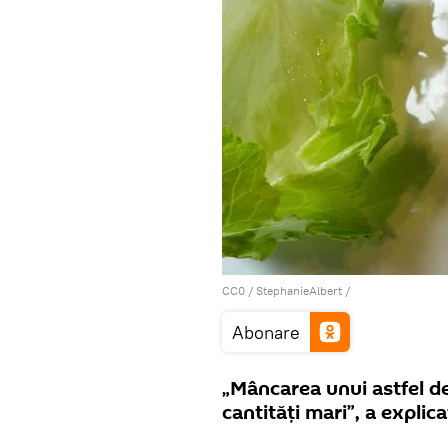
CC0
/ StephanieAlbert /
Abonare
„Mâncarea unui astfel de
cantități mari”, a explic