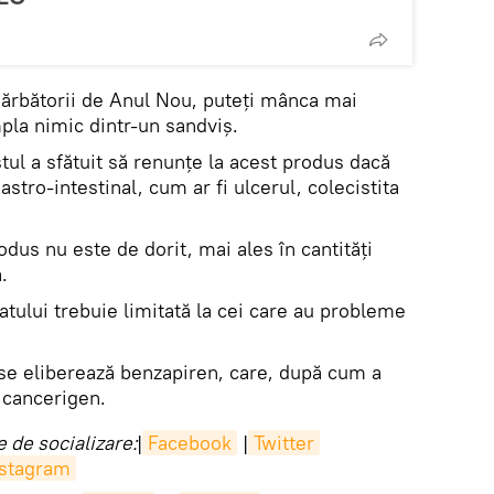
 sărbătorii de Anul Nou, puteți mânca mai
mpla nimic dintr-un sandviș.
stul a sfătuit să renunțe la acest produs dacă
stro-intestinal, cum ar fi ulcerul, colecistita
dus nu este de dorit, mai ales în cantități
.
tului trebuie limitată la cei care au probleme
 se eliberează benzapiren, care, după cum a
 cancerigen.
 de socializare:
|
Facebook
|
Twitter
nstagram