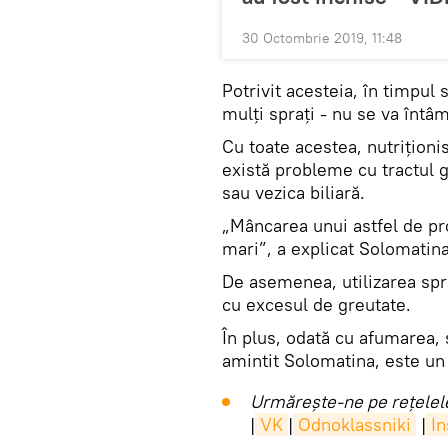
30 Octombrie 2019, 11:48
Potrivit acesteia, în timpul
mulți sprați - nu se va întâ
Cu toate acestea, nutriționi
există probleme cu tractul ga
sau vezica biliară.
„Mâncarea unui astfel de pro
mari”, a explicat Solomatina
De asemenea, utilizarea spra
cu excesul de greutate.
În plus, odată cu afumarea,
amintit Solomatina, este un
Urmărește-ne pe rețelele
|
VK
|
Odnoklassniki
|
I