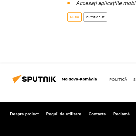
Accesaţi aplicaţiile mob
Rusia
nutriționist
Moldova-România
POLITICĂ
S
Despre proiect
Reguli de utilizare
Contacte
Reclamă