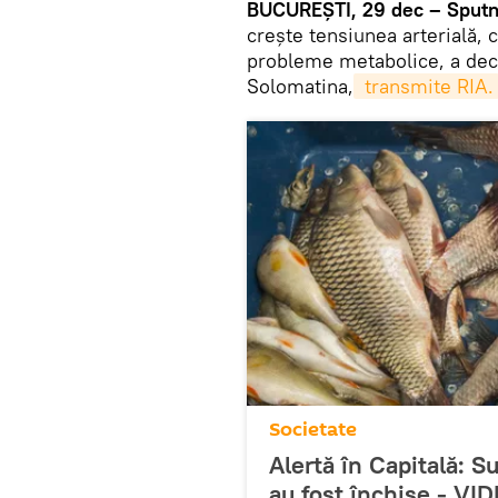
BUCUREȘTI, 29 dec – Sputn
crește tensiunea arterială, 
probleme metabolice, a decl
Solomatina,
 transmite RIA.
Societate
Alertă în Capitală: 
au fost închise - VI