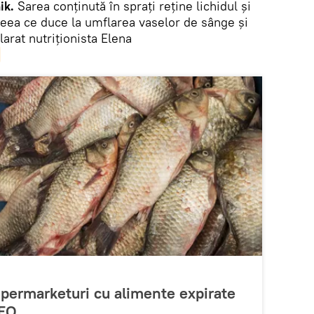
ik.
Sarea conținută în sprați reține lichidul și
ceea ce duce la umflarea vaselor de sânge și
arat nutriționista Elena
Supermarketuri cu alimente expirate
DEO