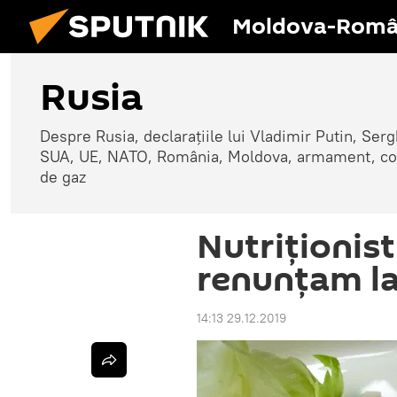
Moldova-Româ
Rusia
Despre Rusia, declarațiile lui Vladimir Putin, Sergh
SUA, UE, NATO, România, Moldova, armament, confli
de gaz
Nutriționist
renunțam la
14:13 29.12.2019