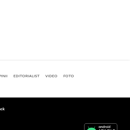
INII
EDITORIALIST
VIDEO
FOTO
ack