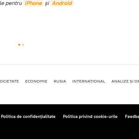
ile pentru
iPhone
și
Android
OCIETATE
ECONOMIE
RUSIA
INTERNAŢIONAL
ANALIZE ȘI OP
Politica de confidențialitate
Politica privind cookie-urile
Feedb