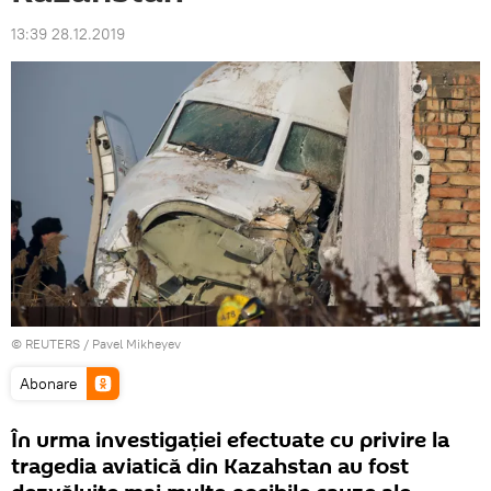
13:39 28.12.2019
©
REUTERS
/ Pavel Mikheyev
Abonare
În urma investigației efectuate cu privire la
tragedia aviatică din Kazahstan au fost