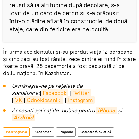
reuşit să ia altitudine după decolare, s-a
lovit de un gard de beton și s-a prăbușit
într-o clădire aflată în construcție, de două
etaje, care din fericire era nelocuită.
În urma accidentului şi-au pierdut viața 12 persoane
și cincizeci au fost rănite, zece dintre ei fiind în stare
foarte gravă. 28 decembrie a fost declarată zi de
doliu național în Kazahstan.
Urmărește-ne pe rețelele de
socializare:
|
Facebook
|
Twitter
|
VK
|
Odnoklassniki
|
Instagram
Accesaţi aplicaţiile mobile pentru
iPhone
și
Android
Internaţional
Kazahstan
Tragedie
Catastrofă aviatică