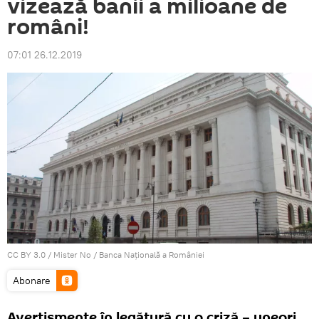
vizează banii a milioane de
români!
07:01 26.12.2019
CC BY 3.0
/
Mister No
/
Banca Naţională a României
Abonare
Avertismente în legătură cu o criză – uneori