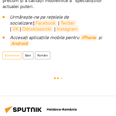
precum și a calității îndoielnice a ”specialiștilor”
actualei puteri.
Urmărește-ne pe rețelele de
socializare:
|
Facebook
|
Twitter
|
VK
|
Odnoklassniki
|
Instagram
Accesaţi aplicaţiile mobile pentru
iPhone
și
Android
Economie
Bani
Români
Moldova-România