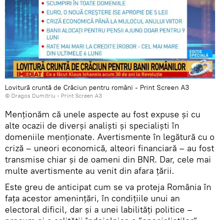
Lovitură cruntă de Crăciun pentru români - Print Screen A3
© Dragos Dumitriu - Print Screen A3
Menționăm că unele aspecte au fost expuse și cu
alte ocazii de diverși analiști și specialiști în
domeniile menționate. Avertismente în legătură cu o
criză – uneori economică, alteori financiară – au fost
transmise chiar și de oameni din BNR. Dar, cele mai
multe avertismente au venit din afara țării.
Este greu de anticipat cum se va proteja România în
fața acestor amenințări, în condițiile unui an
electoral dificil, dar și a unei labilități politice –