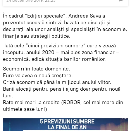
24 Decembrie 2019, 22:23
În cadrul ”Ediției speciale”, Andreea Sava a
prezentat această sinteză bazată pe discuții și
declarații ale unor analiști și specialiști în economie,
finanțe sau strategii politice.
Iată cele ”cinci previziuni sumbre” care vizează
începutul anului 2020 – mai ales zona financiar –
economică, adică situația banilor românilor.
Scumpiri în toate domeniile.
Euro va avea o nouă creștere.
Criză economică până la mijlocul anului viitor.
Banii alocați pentru pensii ajung doar pentru nouă
luni.
Rate mai mari la credite (ROBOR, cel mai mare din
ultimele șase luni)