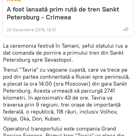
A fost lansată prim rută de tren Sankt
Petersburg - Crimeea
23 Decembrie 2019, 13:31
La ceremonia festivă în Tamani, șeful statului rus a
dat comanda de pornire a primului tren din Sankt
Petersburg spre Sevastopol.
Trenul "Tavria" cu vagoane cușetă, care va trece pe
pod din partea continentală a Rusiei spre peninsulă,
a plecat la ora 14:00 (ora Moscovei) din gara Sankt
Petersburg. Acesta urmează să parcurgă 2741
kilometri, în aproximativ 43 de ore. Tavria va
traversa prin 9 regiuni, trei orașe de importanță
federală, o republică, 118 râuri, inclusiv Volhov,
Volga, Oka, Don, Kuban.
Operatorul transportului este compania Grand
Service Express. Primul tren "Tavria" va pleca din