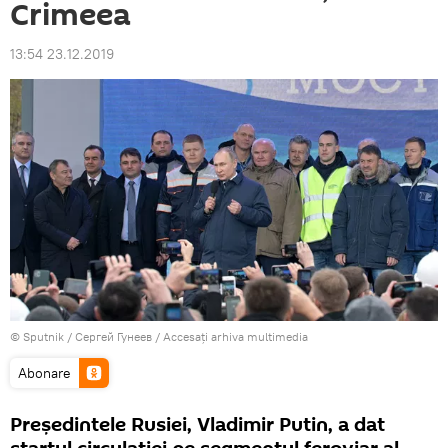
Crimeea
13:54 23.12.2019
© Sputnik / Сергей Гунеев
/
Accesați arhiva multimedia
Abonare
Președintele Rusiei, Vladimir Putin, a dat