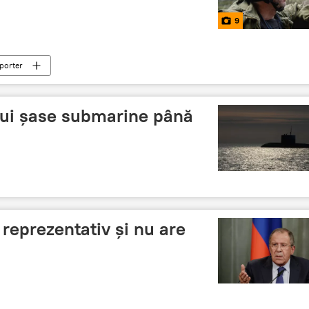
9
porter
trui șase submarine până
 reprezentativ și nu are