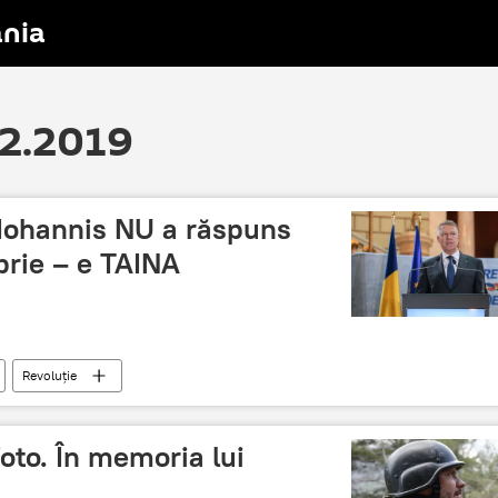
nia
12.2019
 Iohannis NU a răspuns
brie – e TAINA
Revoluție
oto. În memoria lui