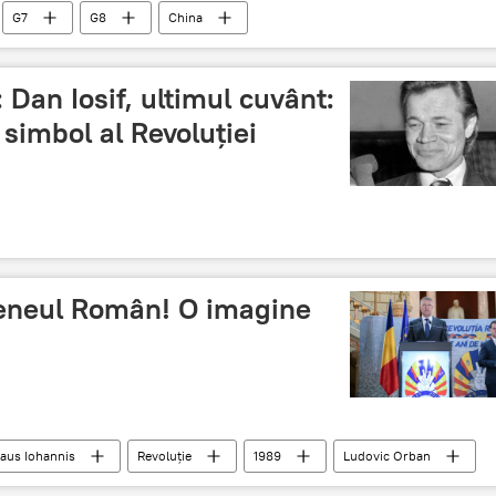
G7
G8
China
Dan Iosif, ultimul cuvânt:
simbol al Revoluției
Ateneul Român! O imagine
laus Iohannis
Revoluție
1989
Ludovic Orban