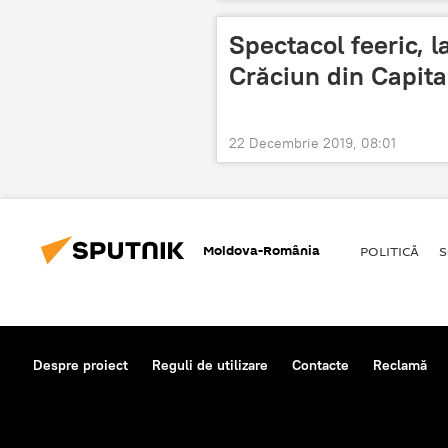
Spectacol feeric, 
Crăciun din Capita
22 Decembrie 2019, 08:01
Moldova-România
POLITICĂ
S
Despre proiect
Reguli de utilizare
Contacte
Reclamă