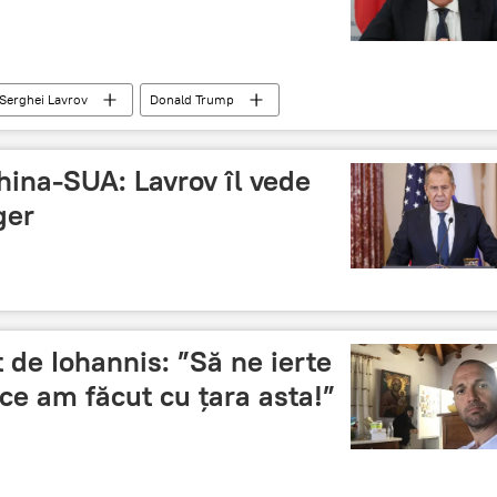
Serghei Lavrov
Donald Trump
hina-SUA: Lavrov îl vede
ger
t de Iohannis: ”Să ne ierte
e am făcut cu țara asta!”