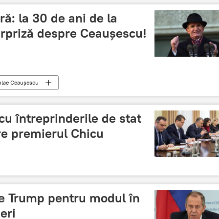
ă: la 30 de ani de la
surpriză despre Ceaușescu!
olae Ceaușescu
cu întreprinderile de stat
are premierul Chicu
pe Trump pentru modul în
eri