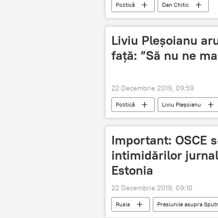
Politică
Dan Chitic
Liviu Pleșoianu ar
față: ”Să nu ne m
22 Decembrie 2019, 09:59
Politică
Liviu Pleșoianu
Important: OSCE s-
intimidărilor jurnal
Estonia
22 Decembrie 2019, 09:10
Rusia
Presiunile asupra Sput