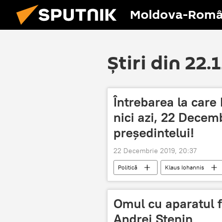
Moldova-Româ
Știri din 22.
Întrebarea la care
nici azi, 22 Decem
președintelui!
22 Decembrie 2019, 20:37
Politică
Klaus Iohannis
Omul cu aparatul f
Andrei Stenin