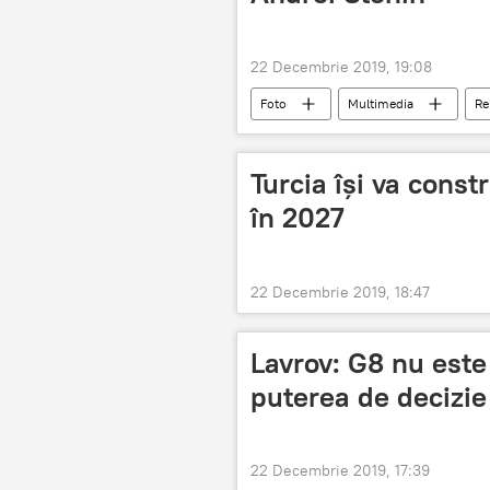
22 Decembrie 2019, 19:08
Foto
Multimedia
Re
Turcia își va cons
în 2027
22 Decembrie 2019, 18:47
Lavrov: G8 nu este
puterea de decizie
22 Decembrie 2019, 17:39