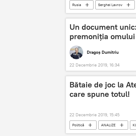
Rusia
Serghei Lavrov
Un document unic: 
premoniția omului 
Dragoș Dumitriu
22 Decembrie 2019, 16:34
Bătaie de joc la 
care spune totul!
22 Decembrie 2019, 15:45
Politică
ANALIZE
K