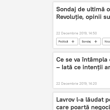
Sondaj de ultimă or
Revoluție, opinii 
22 Decembrie 2019, 14:50
Politică
Sondaj
Nic
Ce se va întâmpla 
– Iată ce intenții 
22 Decembrie 2019, 14:20
Lavrov l-a lăudat 
care poartă negoci