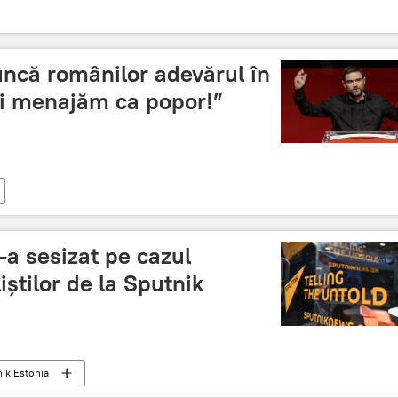
uncă românilor adevărul în
ai menajăm ca popor!”
a sesizat pe cazul
iștilor de la Sputnik
nik Estonia