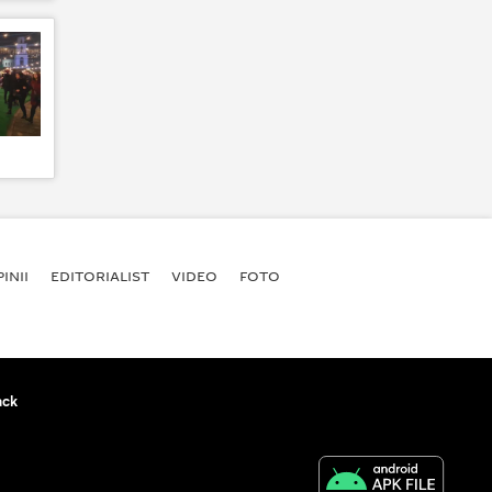
INII
EDITORIALIST
VIDEO
FOTO
ack