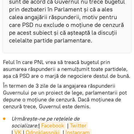
sunt de acord că Guvernul nu trece bugetul
prin dezbateri în Parlament și că a ales
calea angajării răspunderii, motiv pentru
care PSD nu exclude o moțiune de cenzură
pe acest subiect și că așteaptă la discuții
celelalte partide parlamentare.
Felul în care PNL vrea să treacă bugetul prin
asumarea răspunderii a nemulțumit toate partidele,
așa că PSD are o marjă de negociere destul de bună.
În termen de 3 zile de la angajarea răspunderii
Guvernului pe un proiect de lege, parlamentarii pot
depune o moțiune de cenzură. Dacă moțiunea de
cenzură trece, Guvernul este demis.
Urmărește-ne pe rețelele de
socializare:
|
Facebook
|
Twitter
|
VK
|
Odnoklassniki
|
Instagram