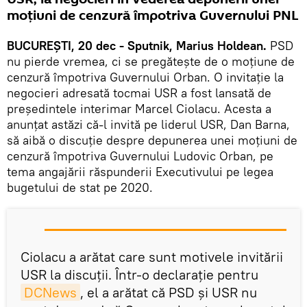
moțiuni de cenzură împotriva Guvernului PNL
BUCUREȘTI, 20 dec - Sputnik, Marius Holdean.
PSD
nu pierde vremea, ci se pregătește de o moțiune de
cenzură împotriva Guvernului Orban. O invitație la
negocieri adresată tocmai USR a fost lansată de
președintele interimar Marcel Ciolacu. Acesta a
anunțat astăzi că-l invită pe liderul USR, Dan Barna,
să aibă o discuție despre depunerea unei moțiuni de
cenzură împotriva Guvernului Ludovic Orban, pe
tema angajării răspunderii Executivului pe legea
bugetului de stat pe 2020.
Ciolacu a arătat care sunt motivele invitării
USR la discuții. Într-o declarație pentru
DCNews
, el a arătat că PSD și USR nu