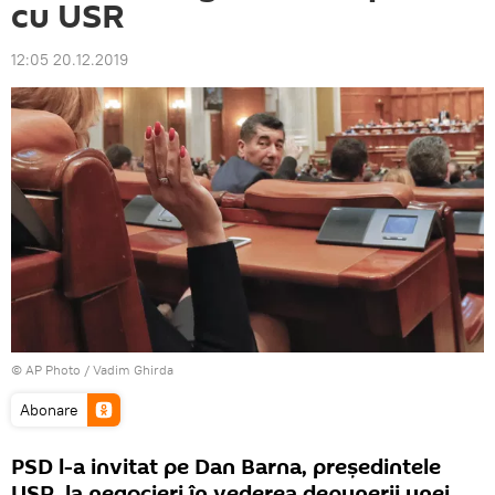
cu USR
12:05 20.12.2019
© AP Photo / Vadim Ghirda
Abonare
PSD l-a invitat pe Dan Barna, președintele
USR, la negocieri în vederea depunerii unei