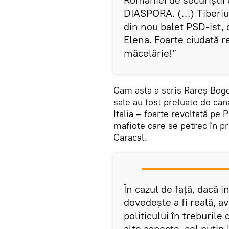
DIASPORA. (…) Tiberiu 
din nou balet PSD-ist, 
Elena. Foarte ciudată r
măcelărie!”
Cam asta a scris Rareș Bog
sale au fost preluate de ca
Italia – foarte revoltată pe P
mafiote care se petrec în pr
Caracal.
În cazul de față, dacă 
dovedește a fi reală, a
politicului în treburile
alte aspecte, cel puțin 