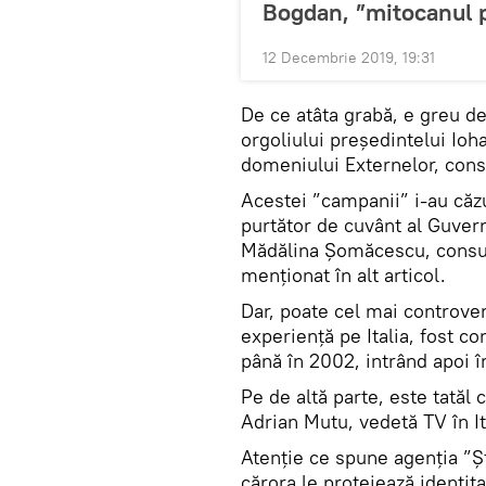
Bogdan, ”mitocanul po
12 Decembrie 2019, 19:31
De ce atâta grabă, e greu de
orgoliului președintelui Ioh
domeniului Externelor, con
Acestei ”campanii” i-au căzu
purtător de cuvânt al Guver
Mădălina Şomăcescu, consul
menționat în alt articol.
Dar, poate cel mai controver
experiență pe Italia, fost co
până în 2002, intrând apoi î
Pe de altă parte, este tatăl 
Adrian Mutu, vedetă TV în It
Atenție ce spune agenția ”Ș
cărora le protejează identita