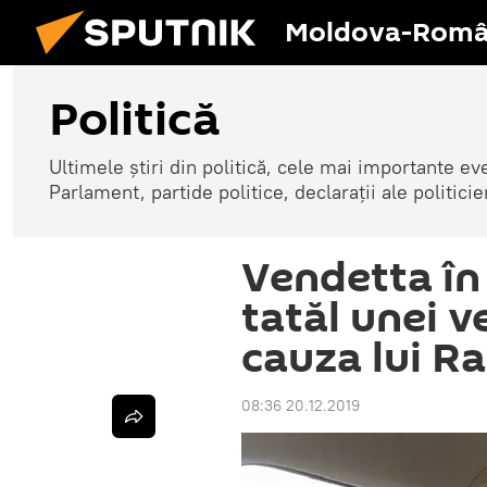
Moldova-Româ
Politică
Ultimele știri din politică, cele mai importante e
Parlament, partide politice, declarații ale politicie
Vendetta în
tatăl unei v
cauza lui R
08:36 20.12.2019