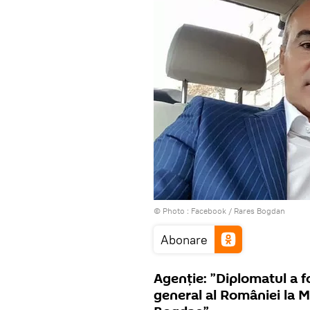
© Photo :
Facebook / Rares Bogdan
Abonare
Agenție: ”Diplomatul a f
general al României la M