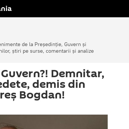
nia
venimente de la Președinție, Guvern și
nilor, știri pe surse, comentarii și analize
 Guvern?! Demnitar,
edete, demis din
areș Bogdan!