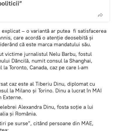
liticii”
 explicat – o variantă ar putea fi satisfacerea
annis, care acordă o atenție deosebită și
siderând că este marca mandatului său.
t victime jurnalistul Nelu Barbu, fostul
nului Dăncilă, numit consul la Shanghai,
 la Toronto, Canada, caz pe care l-am
sat caz este al Tiberiu Dinu, diplomat cu
nsul la Milano și Torino. Dinu a lucrat în MAI
n Externe.
celebrei Alexandra Dinu, fosta soție a lui
alia și România.
tiri pe surse”, citând persoane din MAE,
tea: