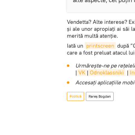
Vendetta? Alte interese? Exi
și ale unor apropiați ai săi
merită multă atenție.
Iată un
printscreen
după ”G
care a fost preluat atacul l
Urmărește-ne pe rețelele
|
VK
|
Odnoklassniki
|
I
Accesaţi aplicaţiile mob
Politică
Rareş Bogdan