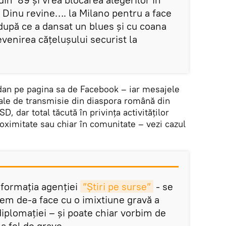
Dinu revine…. la Milano pentru a face
după ce a dansat un blues și cu coana
evenirea cățelușului securist la
dan pe pagina sa de Facebook – iar mesajele
nale de transmisie din diaspora română din
SD, dar total tăcută în privința activităților
oximitate sau chiar în comunitate – vezi cazul
informația agenției
”Știri pe surse”
- se
vem de-a face cu o imixtiune gravă a
 diplomației – și poate chiar vorbim de
la fel de grave.