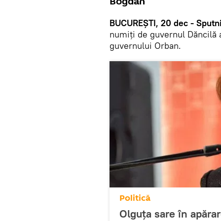
Bogdan”
BUCUREȘTI, 20 dec - Sputni
numiți de guvernul Dăncilă 
guvernului Orban.
Politică
Olguța sare în apărar