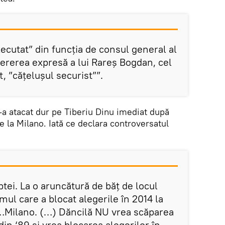
xecutat” din funcția de consul general al
cererea expresă a lui Rareș Bogdan, cel
t, ”cățelușul securist””.
-a atacat dur pe Tiberiu Dinu imediat după
e la Milano. Iată ce declara controversatul
ptei. La o aruncătură de băț de locul
mul care a blocat alegerile în 2014 la
…Milano. (…) Dăncilă NU vrea scăparea
din ‘89 și vrea blocarea alegerilor în