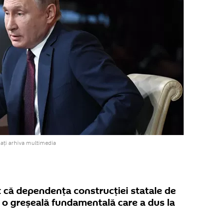
ați arhiva multimedia
t că dependența construcției statale de
 o greșeală fundamentală care a dus la