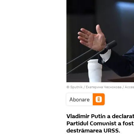
© Sputnik / Екатерина Чеснокова
/
Acces
Abonare
Vladimir Putin a declara
Partidul Comunist a fost
destrămarea URSS.