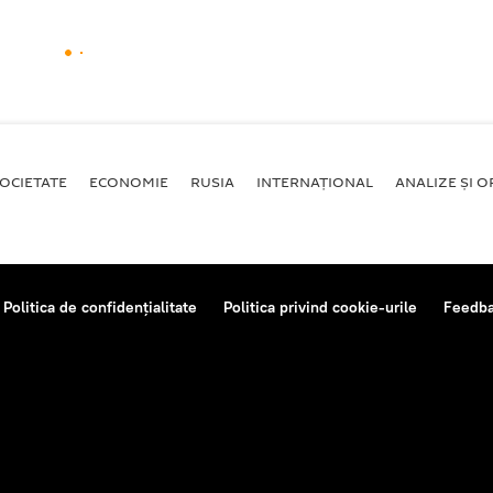
OCIETATE
ECONOMIE
RUSIA
INTERNAŢIONAL
ANALIZE ȘI OP
Politica de confidențialitate
Politica privind cookie-urile
Feedb