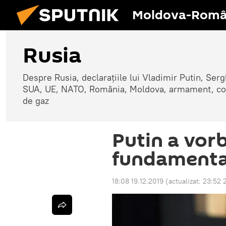
Moldova-Româ
Rusia
Despre Rusia, declarațiile lui Vladimir Putin, Sergh
SUA, UE, NATO, România, Moldova, armament, confli
de gaz
Putin a vorb
fundamenta
18:08 19.12.2019
(actualizat:
23:52 