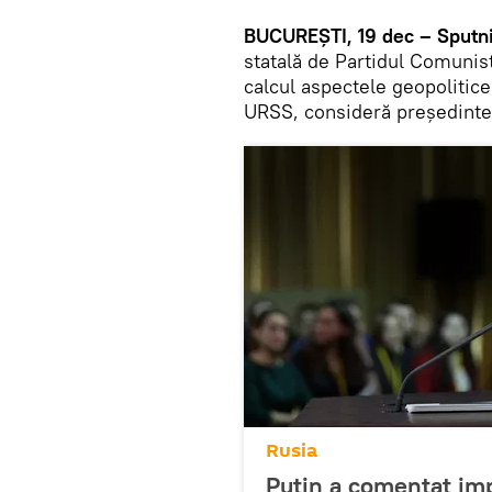
BUCUREȘTI, 19 dec – Sputn
statală de Partidul Comunist
calcul aspectele geopoliti
URSS, consideră președintel
Rusia
Putin a comentat im