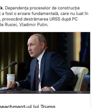
ik
. Dependența proceselor de construcție
 a fost o eroare fundamentală, care nu luat în
ce, provocând destrămarea URSS după PC
e Rusiei, Vladimir Putin.
peachment-ul lui Trump