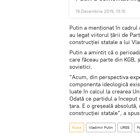
19 Decembrie 2019, 13:10
Putin a menționat în cadrul c
au legat viitorul țării de Pa
construcției statale a lui Vla
Putin a amintit că o perioadă
care făceau parte din KGB, ș
sovietici.
“Acum, din perspectiva expe
componenta ideologică exist
luate în calcul la crearea Uni
Odată ce partidul a început 
țara. E o greșeală absolută,
construcției statale”, a spus
Rusia
Vladimir Putin
URSS
P