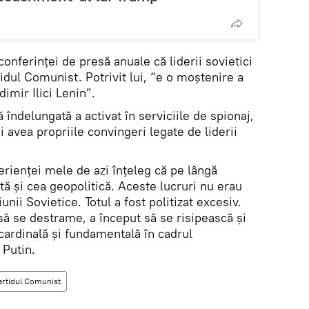
onferinței de presă anuale că liderii sovietici
rtidul Comunist. Potrivit lui, “e o moștenire a
dimir Ilici Lenin”.
 îndelungată a activat în serviciile de spionaj,
i avea propriile convingeri legate de liderii
rienței mele de azi înțeleg că pe lângă
ă și cea geopolitică. Aceste lucruri nu erau
unii Sovietice. Totul a fost politizat excesiv.
să se destrame, a început să se risipească și
 cardinală și fundamentală în cadrul
 Putin.
artidul Comunist