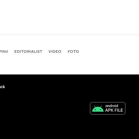
INII
EDITORIALIST
VIDEO
FOTO
ack