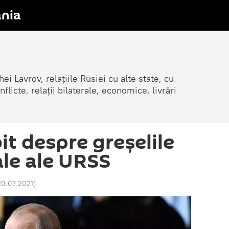
nia
ei Lavrov, relațiile Rusiei cu alte state, cu
cte, relații bilaterale, economice, livrări
it despre greșelile
le ale URSS
20.07.2021
)