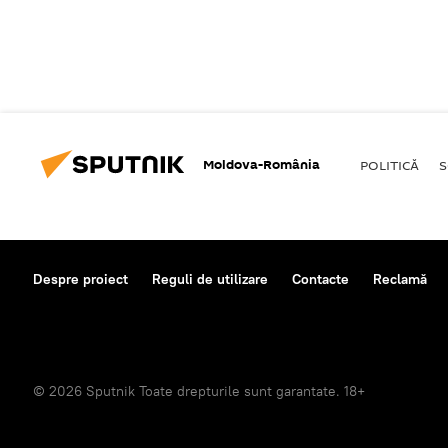
Moldova-România
POLITICĂ
S
Despre proiect
Reguli de utilizare
Contacte
Reclamă
© 2026 Sputnik Toate drepturile sunt garantate. 18+