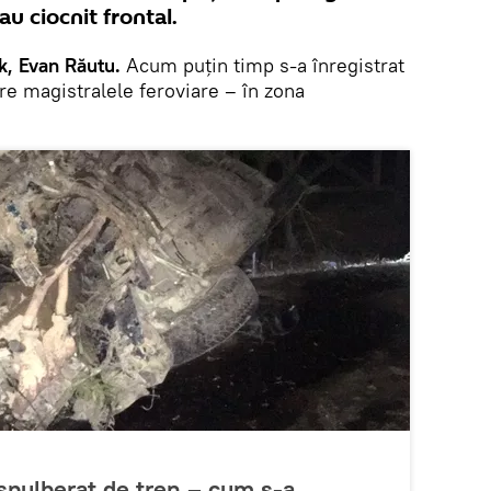
au ciocnit frontal.
k, Evan Răutu.
Acum puțin timp s-a înregistrat
re magistralele feroviare – în zona
 spulberat de tren – cum s-a