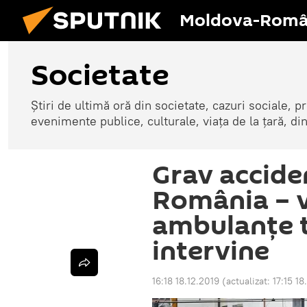
Moldova-Româ
Societate
Știri de ultimă oră din societate, cazuri sociale, pr
evenimente publice, culturale, viața de la țară, d
Grav acciden
România – v
ambulanțe t
intervine
16:18 18.12.2019
(actualizat:
17:15 18