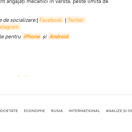
t angajați mecanici în vârstă, peste limita de
 de socializare:
|
Facebook
|
Twitter
nstagram
ile pentru
iPhone
și
Android
OCIETATE
ECONOMIE
RUSIA
INTERNAŢIONAL
ANALIZE ȘI OP