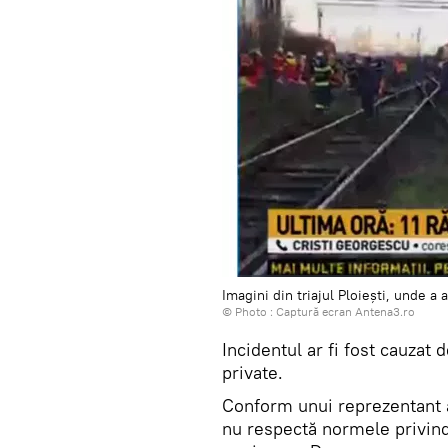
Imagini din triajul Ploiești, unde a 
© Photo :
Captură ecran Antena3.ro
Incidentul ar fi fost cauzat
private.
Conform unui reprezentant a
nu respectă normele privind