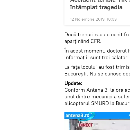
întâmplat tragedia
12 Noiembrie 2019, 10:39
Două trenuri s-au ciocnit fro
aparținând CFR.
În acest moment, doctorul 
informații: sunt trei călători
La fața locului au fost tri
București. Nu se cunosc de
Update:
Conform Antena 3, la ora actu
unul dintre mecanici a sufer
elicopterul SMURD la Bucure