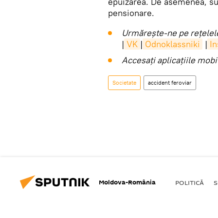
epuizarea. De asemenea, sun
pensionare.
Urmărește-ne pe rețelele
|
VK
|
Odnoklassniki
|
I
Accesaţi aplicaţiile mob
Societate
accident feroviar
Moldova-România
POLITICĂ
S