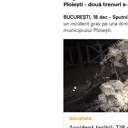
Ploieşti - două trenuri s-
BUCUREȘTI, 18 dec - Sputni
un incident grav pe una dint
municipiului Ploiești.
Societate
Accident teribil: TIR