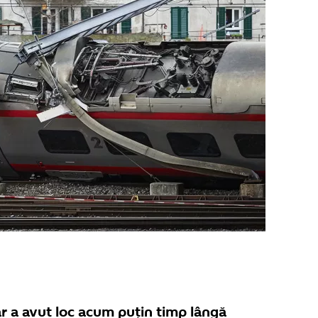
r a avut loc acum puțin timp lângă