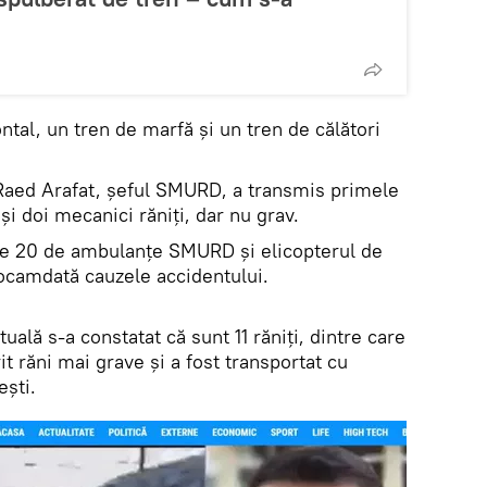
ntal, un tren de marfă și un tren de călători
Raed Arafat, șeful SMURD, a transmis primele
 și doi mecanici răniți, dar nu grav.
mise 20 de ambulanțe SMURD și elicopterul de
ocamdată cauzele accidentului.
ală s-a constatat că sunt 11 răniți, dintre care
it răni mai grave și a fost transportat cu
ști.