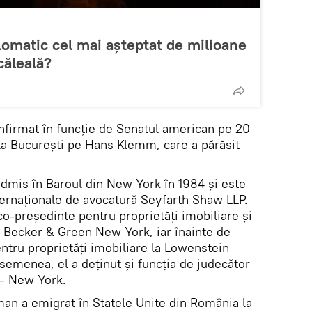
lomatic cel mai așteptat de milioane
căleală?
firmat în funcţie de Senatul american pe 20
 la Bucureşti pe Hans Klemm, care a părăsit
dmis în Baroul din New York în 1984 şi este
nternaţionale de avocatură Seyfarth Shaw LLP.
o-preşedinte pentru proprietăţi imobiliare şi
in Becker & Green New York, iar înainte de
ntru proprietăţi imobiliare la Lowenstein
semenea, el a deţinut şi funcţia de judecător
 – New York.
man a emigrat în Statele Unite din România la