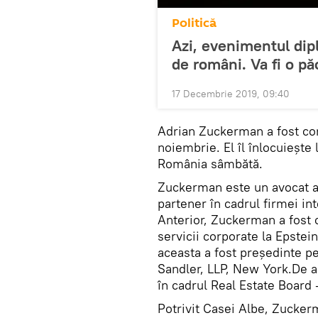
Politică
Azi, evenimentul dip
de români. Va fi o pă
17 Decembrie 2019, 09:40
Adrian Zuckerman a fost con
noiembrie. El îl înlocuieşte
România sâmbătă.
Zuckerman este un avocat a
partener în cadrul firmei i
Anterior, Zuckerman a fost c
servicii corporate la Epste
aceasta a fost preşedinte pe
Sandler, LLP, New York.De a
în cadrul Real Estate Board
Potrivit Casei Albe, Zucker