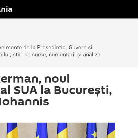
nia
venimente de la Președinție, Guvern și
nilor, știri pe surse, comentarii și analize
kerman, noul
l SUA la București,
 Iohannis