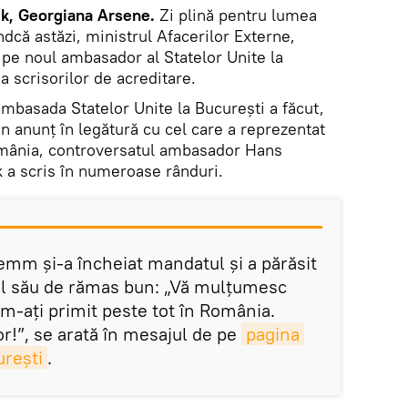
k, Georgiana Arsene.
Zi plină pentru lumea
ndcă astăzi, ministrul Afacerilor Externe,
 pe noul ambasador al Statelor Unite la
 scrisorilor de acreditare.
Ambasada Statelor Unite la București a făcut,
n anunț în legătură cu cel care a reprezentat
mânia, controversatul ambasador Hans
 a scris în numeroase rânduri.
mm şi-a încheiat mandatul şi a părăsit
ul său de rămas bun: „Vă mulţumesc
m-aţi primit peste tot în România.
or!”, se arată în mesajul de pe
pagina 
rești
.