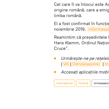
Cel care îl va înlocui este
origine română, care a emigr
limba română.
El a fost confirmat în funcț
noiembrie 2019,
informeaz
Reamintim că președintele Kl
Hans Klemm, Ordinul Națion
Cruce”.
Urmărește-ne pe rețelele
|
VK
|
Odnoklassniki
|
I
Accesaţi aplicaţiile mob
Internaţional
Politică
Ambasado