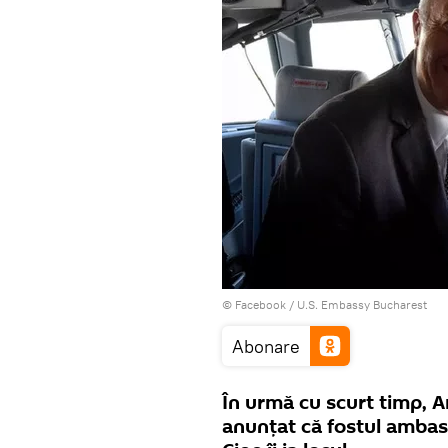
© Facebook /
U.S. Embassy Bucharest
Abonare
În urmă cu scurt timp, A
anunțat că fostul amba