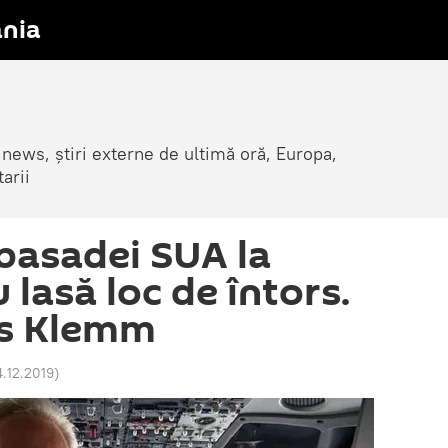
nia
 news, știri externe de ultimă oră, Europa,
arii
basadei SUA la
 lasă loc de întors.
ns Klemm
4.12.2019
)