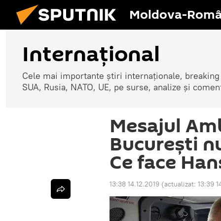
Moldova-Româ
Internaţional
Cele mai importante știri internaționale, breaking
SUA, Rusia, NATO, UE, pe surse, analize și coment
Mesajul Am
București nu
Ce face Ha
13:38 14.12.2019
(actualizat:
13:39 1