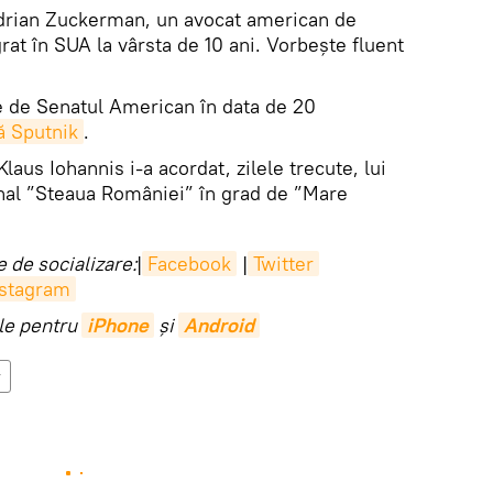
 Adrian Zuckerman, un avocat american de
at în SUA la vârsta de 10 ani. Vorbește fluent
ie de Senatul American în data de 20
ă Sputnik
.
aus Iohannis i-a acordat, zilele trecute, lui
al ”Steaua României” în grad de ”Mare
 de socializare:
|
Facebook
|
Twitter
nstagram
ile pentru
iPhone
și
Android
r