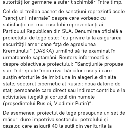
autorităților germane a suferit schimbări între timp.
Cel de-al treilea pachet de sancțiuni reprezintă acele
“sancțiuni infernale” despre care vorbesc cu
satisfacție cei mai rusofobi reprezentanți ai
Partidului Republican din SUA. Denumirea oficială a
proiectului de lege este: “cu privire la la asigurarea
securității americane față de agresiunea
Kremlinului” (DASKA) urmând să fie examinat în
următoarele săptămâni. Reuters informează și
despre obiectivele proiectului: “Sancțiunile propuse
sunt îndreptate împotriva: băncilor rusești care
susțin eforturile de imixtiune în alegerile din alte
state; sectorul cibernetic al Rusiei; noua datorie de
stat; persoanele care direct sau indirect contribuie la
activitatea ilegală și coruptă din numele
(președintelui Rusiei, Vladimir Putin)”.
De asemenea, proiectul de lege presupune un set de
măsuri dure împotriva sectorului petrolului și
gazelor, care asigură 40 la sută din veniturile la