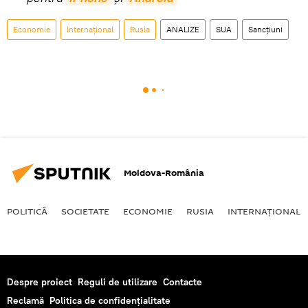
Economie
Internaţional
Rusia
ANALIZE
SUA
Sancțiuni
Moldova-România
POLITICĂ
SOCIETATE
ECONOMIE
RUSIA
INTERNAŢIONAL
Despre proiect
Reguli de utilizare
Contacte
Reclamă
Politica de confidențialitate