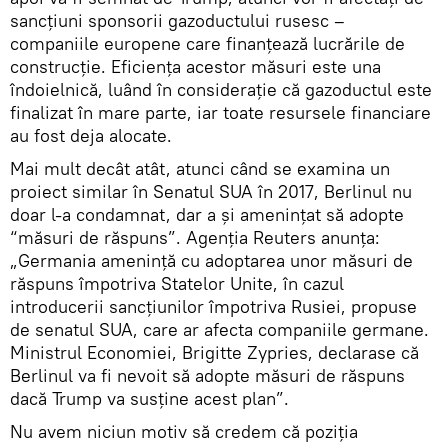
sancțiuni sponsorii gazoductului rusesc –
companiile europene care finanțează lucrările de
construcție. Eficiența acestor măsuri este una
îndoielnică, luând în considerație că gazoductul este
finalizat în mare parte, iar toate resursele financiare
au fost deja alocate.
Mai mult decât atât, atunci când se examina un
proiect similar în Senatul SUA în 2017, Berlinul nu
doar l-a condamnat, dar a și amenințat să adopte
“măsuri de răspuns”. Agenția Reuters anunța:
„Germania amenință cu adoptarea unor măsuri de
răspuns împotriva Statelor Unite, în cazul
introducerii sancțiunilor împotriva Rusiei, propuse
de senatul SUA, care ar afecta companiile germane.
Ministrul Economiei, Brigitte Zypries, declarase că
Berlinul va fi nevoit să adopte măsuri de răspuns
dacă Trump va susține acest plan”.
Nu avem niciun motiv să credem că poziția