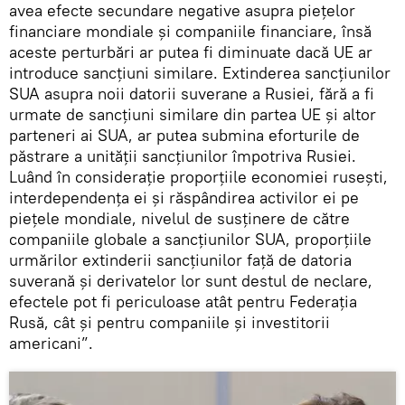
avea efecte secundare negative asupra piețelor
financiare mondiale și companiile financiare, însă
aceste perturbări ar putea fi diminuate dacă UE ar
introduce sancțiuni similare. Extinderea sancțiunilor
SUA asupra noii datorii suverane a Rusiei, fără a fi
urmate de sancțiuni similare din partea UE și altor
parteneri ai SUA, ar putea submina eforturile de
păstrare a unității sancțiunilor împotriva Rusiei.
Luând în considerație proporțiile economiei rusești,
interdependența ei și răspândirea activilor ei pe
piețele mondiale, nivelul de susținere de către
companiile globale a sancțiunilor SUA, proporțiile
urmărilor extinderii sancțiunilor față de datoria
suverană și derivatelor lor sunt destul de neclare,
efectele pot fi periculoase atât pentru Federația
Rusă, cât și pentru companiile și investitorii
americani”.