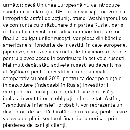
următor: dacă Uniunea Europeană nu va introduce
sancțiuni similare (iar UE nici pe aproape nu vrea să
întreprindă astfel de acțiuni), atunci Washingtonul se
va confrunta cu o răzbunare din partea Rusiei, dar și
cu faptul că investitorii, adică cumpărătorii străini
finali ai obligațiunilor rusești, vor pleca din băncile
americane și fondurile de investiții în cele europene,
japoneze, chineze sau structurile financiare offshore
pentru a avea acces în continuare la activele rusești.
Mai mult decât atât, activele rusești au devenit mai
atrăgătoare pentru investitorii internaționali,
comparativ cu anul 2018, pentru că doar pe piețele
în dezvoltare (îndeosebi în Rusia) investitorii
europeni pot miza pe o profitabilitate pozitivă și
înaltă a investițiilor în obligațiunile de stat. Astfel,
“sancțiunile infernale”, probabil, vor reprezenta un
disconfort de scurtă durată pentru Rusia, pentru care
va avea de plătit sectorul financiar american prin
pierderea de bani și clienți.