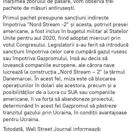
înălțimea zborului de pasăre, vom observa trei
pachete de măsuri antirusești.
Primul pachet presupune sancțiuni indirecte
împotriva “Nord Stream -2” și acesta, potrivit presei
americane, a fost inclus în bugetul militar al Statelor
Unite pentru aul 2020, fiind adoptat miercuri prin
votul Congresului. Legislatorii s-au ferit să introducă
sancțiuni împotriva celor care cumpără gazul rusesc
sau împotriva Gazpromului, însă au decis să
lovească companiile europene, ale cărora nave
lucrează la construcția „Nord Stream – 2” la țărmul
Danemarcei. În acest fel, miza este că blocarea
operațiunilor în dolari ale acestora, precum și a
posibilităților de a lucra cu SUA sau companiile
americane, îi va forța să abandoneze proiectul,
determinând în acest fel Gazpromul să păstreze
tranzitul gazului prin Ucraina, în condiții avantajoase
pentru Ucraina.
Totodată, Wall Street Journal informează: