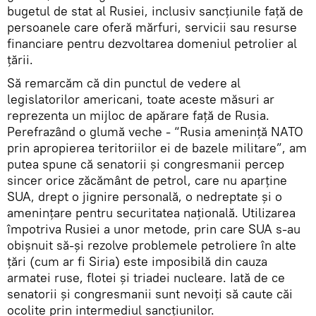
bugetul de stat al Rusiei, inclusiv sancțiunile față de
persoanele care oferă mărfuri, servicii sau resurse
financiare pentru dezvoltarea domeniul petrolier al
țării.
Să remarcăm că din punctul de vedere al
legislatorilor americani, toate aceste măsuri ar
reprezenta un mijloc de apărare față de Rusia.
Perefrazând o glumă veche - “Rusia amenință NATO
prin apropierea teritoriilor ei de bazele militare”, am
putea spune că senatorii și congresmanii percep
sincer orice zăcământ de petrol, care nu aparține
SUA, drept o jignire personală, o nedreptate și o
amenințare pentru securitatea națională. Utilizarea
împotriva Rusiei a unor metode, prin care SUA s-au
obișnuit să-și rezolve problemele petroliere în alte
țări (cum ar fi Siria) este imposibilă din cauza
armatei ruse, flotei și triadei nucleare. Iată de ce
senatorii și congresmanii sunt nevoiți să caute căi
ocolite prin intermediul sancțiunilor.