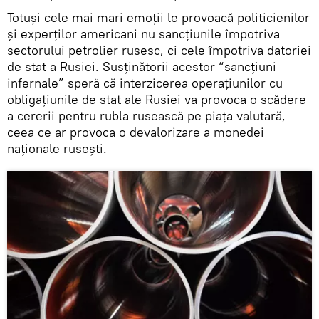
Totuși cele mai mari emoții le provoacă politicienilor
și experților americani nu sancțiunile împotriva
sectorului petrolier rusesc, ci cele împotriva datoriei
de stat a Rusiei. Susținătorii acestor “sancțiuni
infernale” speră că interzicerea operațiunilor cu
obligațiunile de stat ale Rusiei va provoca o scădere
a cererii pentru rubla rusească pe piața valutară,
ceea ce ar provoca o devalorizare a monedei
naționale rusești.