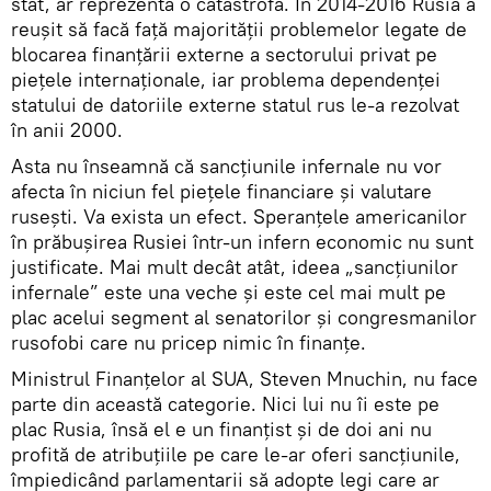
stat, ar reprezenta o catastrofă. În 2014-2016 Rusia a
reușit să facă față majorității problemelor legate de
blocarea finanțării externe a sectorului privat pe
piețele internaționale, iar problema dependenței
statului de datoriile externe statul rus le-a rezolvat
în anii 2000.
Asta nu înseamnă că sancțiunile infernale nu vor
afecta în niciun fel piețele financiare și valutare
rusești. Va exista un efect. Speranțele americanilor
în prăbușirea Rusiei într-un infern economic nu sunt
justificate. Mai mult decât atât, ideea „sancțiunilor
infernale” este una veche și este cel mai mult pe
plac acelui segment al senatorilor și congresmanilor
rusofobi care nu pricep nimic în finanțe.
Ministrul Finanțelor al SUA, Steven Mnuchin, nu face
parte din această categorie. Nici lui nu îi este pe
plac Rusia, însă el e un finanțist și de doi ani nu
profită de atribuțiile pe care le-ar oferi sancțiunile,
împiedicând parlamentarii să adopte legi care ar