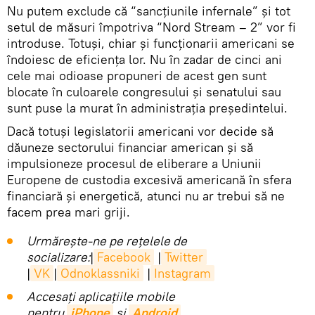
Nu putem exclude că “sancțiunile infernale” și tot
setul de măsuri împotriva “Nord Stream – 2” vor fi
introduse. Totuși, chiar și funcționarii americani se
îndoiesc de eficiența lor. Nu în zadar de cinci ani
cele mai odioase propuneri de acest gen sunt
blocate în culoarele congresului și senatului sau
sunt puse la murat în administrația președintelui.
Dacă totuși legislatorii americani vor decide să
dăuneze sectorului financiar american și să
impulsioneze procesul de eliberare a Uniunii
Europene de custodia excesivă americană în sfera
financiară și energetică, atunci nu ar trebui să ne
facem prea mari griji.
Urmărește-ne pe rețelele de
socializare:
|
Facebook
|
Twitter
|
VK
|
Odnoklassniki
|
Instagram
Accesaţi aplicaţiile mobile
pentru
iPhone
și
Android