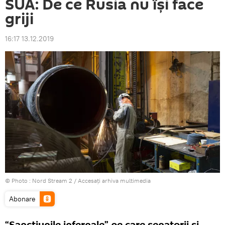
SUA: De ce Rusia nu își face
griji
16:17 13.12.2019
© Photo : Nord Stream 2
/
Accesați arhiva multimedia
Abonare
“Sancțiunile infernale” pe care senatorii și