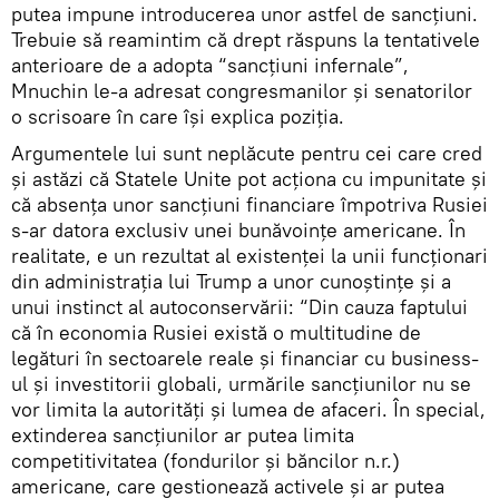
putea impune introducerea unor astfel de sancțiuni.
Trebuie să reamintim că drept răspuns la tentativele
anterioare de a adopta “sancțiuni infernale”,
Mnuchin le-a adresat congresmanilor și senatorilor
o scrisoare în care își explica poziția.
Argumentele lui sunt neplăcute pentru cei care cred
și astăzi că Statele Unite pot acționa cu impunitate și
că absența unor sancțiuni financiare împotriva Rusiei
s-ar datora exclusiv unei bunăvoințe americane. În
realitate, e un rezultat al existenței la unii funcționari
din administrația lui Trump a unor cunoștințe și a
unui instinct al autoconservării: “Din cauza faptului
că în economia Rusiei există o multitudine de
legături în sectoarele reale și financiar cu business-
ul și investitorii globali, urmările sancțiunilor nu se
vor limita la autorități și lumea de afaceri. În special,
extinderea sancțiunilor ar putea limita
competitivitatea (fondurilor și băncilor n.r.)
americane, care gestionează activele și ar putea