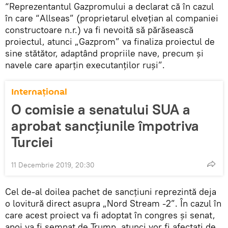
“Reprezentantul Gazpromului a declarat că în cazul
în care “Allseas” (proprietarul elvețian al companiei
constructoare n.r.) va fi nevoită să părăsească
proiectul, atunci „Gazprom” va finaliza proiectul de
sine stătător, adaptând propriile nave, precum și
navele care aparțin executanților ruși”.
Internaţional
O comisie a senatului SUA a
aprobat sancțiunile împotriva
Turciei
11 Decembrie 2019, 20:30
Cel de-al doilea pachet de sancțiuni reprezintă deja
o lovitură direct asupra „Nord Stream -2”. În cazul în
care acest proiect va fi adoptat în congres și senat,
apoi va fi semnat de Trump, atunci vor fi afectați de