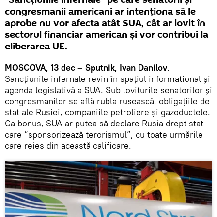
congresmanii americani ar intenționa să le
aprobe nu vor afecta atât SUA, cât ar lovit în
sectorul financiar american și vor contribui la
eliberarea UE.
MOSCOVA, 13 dec – Sputnik, Ivan Danilov
.
Sancțiunile infernale revin în spațiul informational și
agenda legislativă a SUA. Sub loviturile senatorilor și
congresmanilor se află rubla rusească, obligațiile de
stat ale Rusiei, companiile petroliere și gazoductele.
Ca bonus, SUA ar putea să declare Rusia drept stat
care “sponsorizează terorismul”, cu toate urmările
care reies din această calificare.