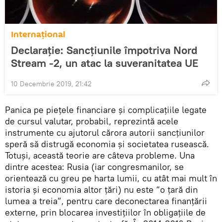
Internaţional
Declarație: Sancțiunile împotriva Nord
Stream -2, un atac la suveranitatea UE
10 Decembrie 2019, 21:42
Panica pe piețele financiare și complicațiile legate
de cursul valutar, probabil, reprezintă acele
instrumente cu ajutorul cărora autorii sancțiunilor
speră să distrugă economia și societatea rusească.
Totuși, această teorie are câteva probleme. Una
dintre acestea: Rusia (iar congresmanilor, se
orientează cu greu pe harta lumii, cu atât mai mult în
istoria și economia altor țări) nu este “o țară din
lumea a treia”, pentru care deconectarea finanțării
externe, prin blocarea investițiilor în obligațiile de