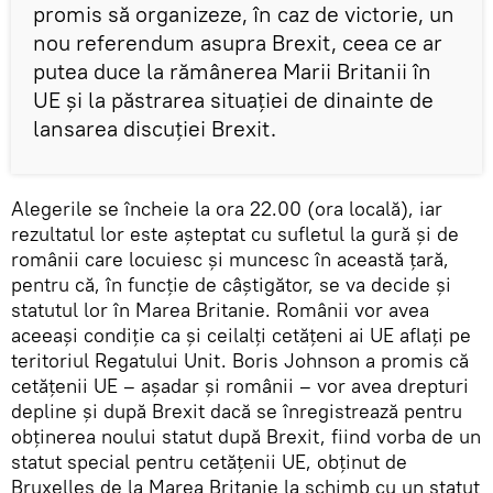
promis să organizeze, în caz de victorie, un
nou referendum asupra Brexit, ceea ce ar
putea duce la rămânerea Marii Britanii în
UE și la păstrarea situației de dinainte de
lansarea discuției Brexit.
Alegerile se încheie la ora 22.00 (ora locală), iar
rezultatul lor este așteptat cu sufletul la gură și de
românii care locuiesc și muncesc în această țară,
pentru că, în funcție de câștigător, se va decide și
statutul lor în Marea Britanie. Românii vor avea
aceeași condiție ca și ceilalți cetățeni ai UE aflați pe
teritoriul Regatului Unit. Boris Johnson a promis că
cetățenii UE – așadar și românii – vor avea drepturi
depline și după Brexit dacă se înregistrează pentru
obţinerea noului statut după Brexit, fiind vorba de un
statut special pentru cetățenii UE, obținut de
Bruxelles de la Marea Britanie la schimb cu un statut