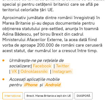
special și pentru cetățenii britanici care se află pe
teritoriul celorlalte țări UE.
Aproximativ jumătate dintre românii înregistraţi în
Marea Britanie şi-au depus documentele pentru
obţinerea statutului pre-settled, anunța în toamnă
Adina Bădescu, şef birou Brexit din cadrul
Ministerului Afacerilor Externe, la acea dată fiind
vorba de aproape 200.000 de români care ceruseră
acest statut, dar numărul lor a crescut între timp.
Urmărește-ne pe rețelele de
socializare:
|
Facebook
|
Twitter
|
VK
|
Odnoklassniki
|
Instagram
Accesaţi aplicaţiile mobile
pentru
iPhone
și
Android
Internaţional
Brexit. Marea Britanie a ieșit din UE
DIASPORĂ