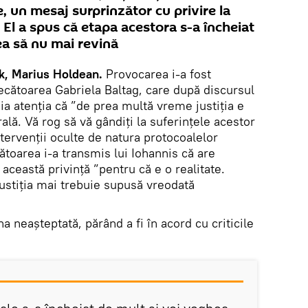
 un mesaj surprinzător cu privire la
. El a spus că etapa acestora s-a încheiat
ea să nu mai revină
k, Marius Holdean.
Provocarea i-a fost
ecătoarea Gabriela Baltag, care după discursul
uia atenția că ”de prea multă vreme justiția e
lă. Vă rog să vă gândiți la suferințele acestor
ntervenții oculte de natura protocoalelor
ătoarea i-a transmis lui Iohannis că are
această privință ”pentru că e o realitate.
ustiția mai trebuie supusă vreodată
na neașteptată, părând a fi în acord cu criticile