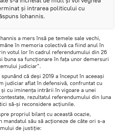
ale s-a încheiat de mult și voi veghea
rminat și intrarea politicului cu
 răspuns Iohannis.
Iohannis a mers însă pe temele sale vechi,
mâne în memoria colectivă ca fiind anul în
prin votul lor în cadrul referendumului din 26
și buna sa funcționare în fața unor demersuri
temului judiciar”.
, spunând că deși 2019 a început în aceeași
m judiciar aflat în defensivă, confruntat cu
și cu iminența intrării în vigoare a unei
contestate, rezultatul referendumului din luna
tici să-și reconsidere acțiunile.
spre propriul bilanț cu această ocazie,
în mandatul său să acționeze de câte ori s-a
mului de justiție: