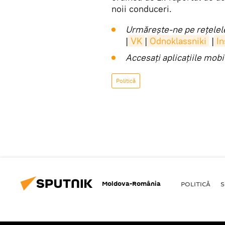
noii conduceri.
Urmărește-ne pe rețelele
|
VK
|
Odnoklassniki
|
I
Accesaţi aplicaţiile mob
Politică
Moldova-România
POLITICĂ
S