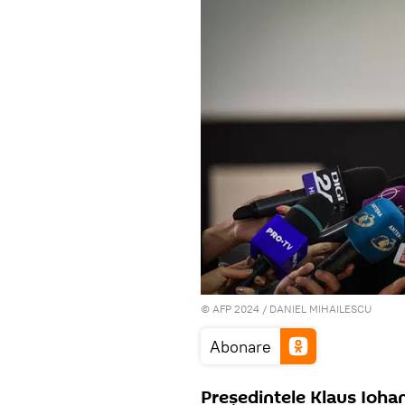
© AFP 2024 / DANIEL MIHAILESCU
Abonare
Președintele Klaus Iohan