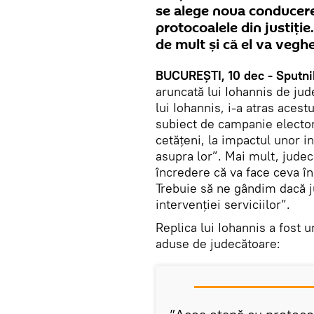
se alege noua conducere,
protocoalele din justiție
de mult și că el va vegh
BUCUREȘTI, 10 dec - Sputni
aruncată lui Iohannis de jud
lui Iohannis, i-a atras acest
subiect de campanie electora
cetățeni, la impactul unor i
asupra lor”. Mai mult, judec
încredere că va face ceva în 
Trebuie să ne gândim dacă j
intervenției serviciilor”.
Replica lui Iohannis a fost u
aduse de judecătoare: