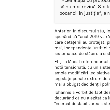
”Acea etapă cu protoco
să nu mai revină. S-a te
bocancii în justiție”, a
Anterior, în discursul său, 
spunând că ”anul 2019 va ră
care cetățenii au protejat, 
mai, independența justiției 
sistematice de slăbire a sis
El și-a lăudat referendumul
notă tensionată, cu un siste
ample modificări legislative 
legislații penale extrem de 
mai a obligat decidenții poli
Iohannis a vorbit de fapt de
declarând că nu a ezitat ca 
încercat destabilizarea siste