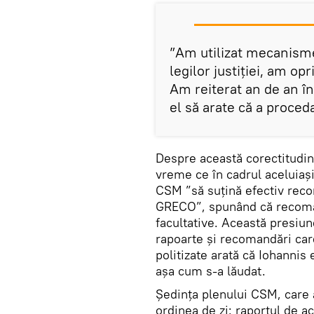
”Am utilizat mecanismel
legilor justiției, am op
Am reiterat an de an în
el să arate că a proceda
Despre această corectitudi
vreme ce în cadrul aceluiaș
CSM ”să suțină efectiv reco
GRECO”, spunând că recoman
facultative. Această presiun
rapoarte și recomandări care
politizate arată că Iohannis
așa cum s-a lăudat.
Ședința plenului CSM, care a
ordinea de zi: raportul de ac