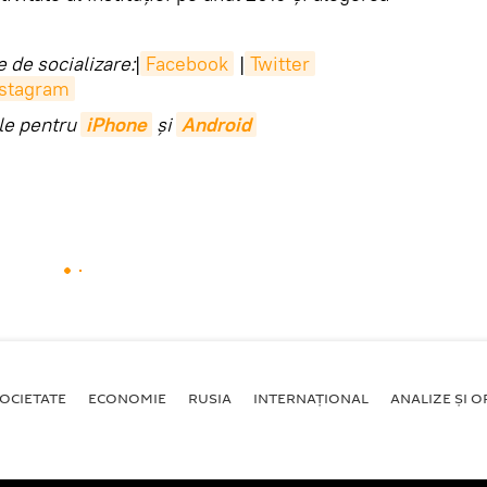
 de socializare:
|
Facebook
|
Twitter
nstagram
ile pentru
iPhone
și
Android
OCIETATE
ECONOMIE
RUSIA
INTERNAŢIONAL
ANALIZE ȘI OP