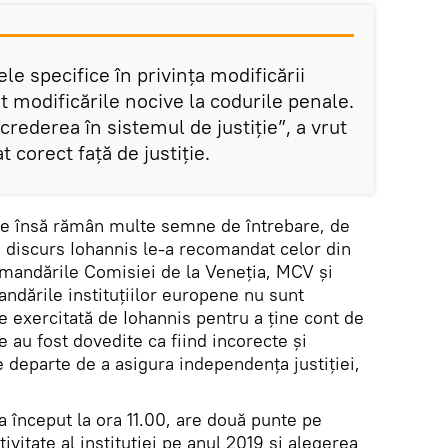
e specifice în privința modificării
rit modificările nocive la codurile penale.
crederea în sistemul de justiție”, a vrut
t corect față de justiție.
ne însă rămân multe semne de întrebare, de
i discurs Iohannis le-a recomandat celor din
mandările Comisiei de la Veneția, MCV și
dările instituțiilor europene nu sunt
e exercitată de Iohannis pentru a ține cont de
 au fost dovedite ca fiind incorecte și
 e departe de a asigura independența justiției,
 început la ora 11.00, are două punte pe
tivitate al instituției pe anul 2019 și alegerea