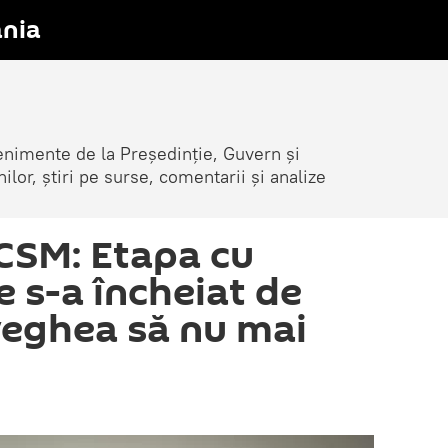
nia
venimente de la Președinție, Guvern și
nilor, știri pe surse, comentarii și analize
 CSM: Etapa cu
e s-a încheiat de
 veghea să nu mai