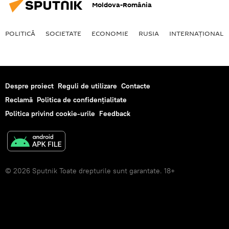
Moldova-România
POLITICĂ
SOCIETATE
ECONOMIE
RUSIA
INTERNAŢIONAL
Despre proiect
Reguli de utilizare
Contacte
Reclamă
Politica de confidențialitate
Politica privind cookie-urile
Feedback
© 2026 Sputnik Toate drepturile sunt garantate. 18+