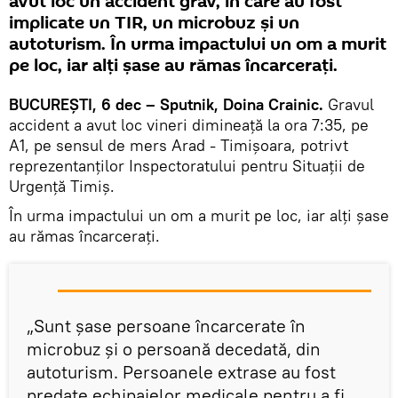
avut loc un accident grav, în care au fost
implicate un TIR, un microbuz şi un
autoturism. În urma impactului un om a murit
pe loc, iar alţi şase au rămas încarceraţi.
BUCUREŞTI, 6 dec – Sputnik, Doina Crainic.
Gravul
accident a avut loc vineri dimineaţă la ora 7:35, pe
A1, pe sensul de mers Arad - Timişoara, potrivt
reprezentanţilor Inspectoratului pentru Situaţii de
Urgenţă Timiş.
În urma impactului un om a murit pe loc, iar alţi şase
au rămas încarceraţi.
„Sunt şase persoane încarcerate în
microbuz şi o persoană decedată, din
autoturism. Persoanele extrase au fost
predate echipajelor medicale pentru a fi