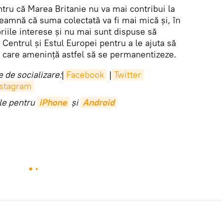
ntru că Marea Britanie nu va mai contribui la
seamnă că suma colectată va fi mai mică și, în
priile interese și nu mai sunt dispuse să
n Centrul și Estul Europei pentru a le ajuta să
 care amenință astfel să se permanentizeze.
 de socializare:
|
Facebook
|
Twitter
nstagram
ile pentru
iPhone
și
Android