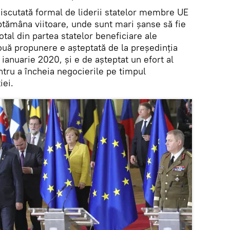
discutată formal de liderii statelor membre UE
ptămâna viitoare, unde sunt mari șanse să fie
total din partea statelor beneficiare ale
ouă propunere e așteptată de la președinția
 ianuarie 2020, și e de așteptat un efort al
tru a încheia negocierile pe timpul
iei.