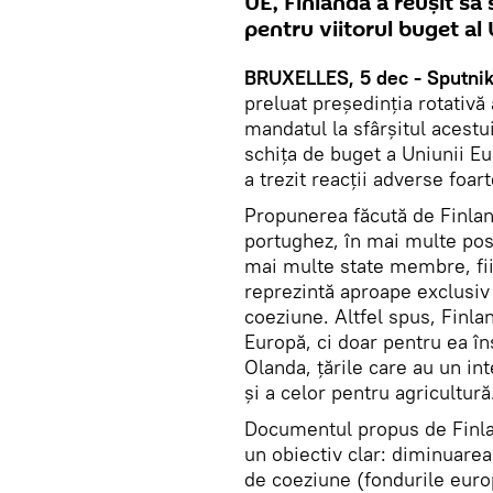
UE, Finlanda a reușit s
pentru viitorul buget al
BRUXELLES, 5 dec - Sputnik
preluat președinția rotativă 
mandatul la sfârșitul acestu
schița de buget a Uniunii E
a trezit reacții adverse foar
Propunerea făcută de Finlan
portughez, în mai multe post
mai multe state membre, fii
reprezintă aproape exclusiv p
coeziune. Altfel spus, Finla
Europă, ci doar pentru ea în
Olanda, țările care au un in
și a celor pentru agricultură
Documentul propus de Finla
un obiectiv clar: diminuarea 
de coeziune (fondurile euro