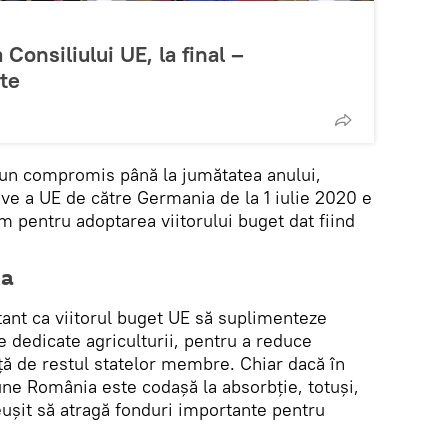
Consiliului UE, la final –
ate
a un compromis până la jumătatea anului,
ive a UE de către Germania de la 1 iulie 2020 e
 pentru adoptarea viitorului buget dat fiind
ia
ant ca viitorul buget UE să suplimenteze
e dedicate agriculturii, pentru a reduce
ță de restul statelor membre. Chiar dacă în
une România este codașă la absorbție, totuși,
eușit să atragă fonduri importante pentru