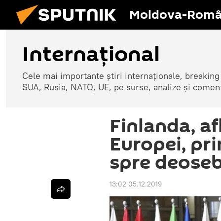
Moldova-Româ
Internaţional
Cele mai importante știri internaționale, breaking
SUA, Rusia, NATO, UE, pe surse, analize și coment
Finlanda, af
Europei, pri
spre deose
13:02 05.12.2019