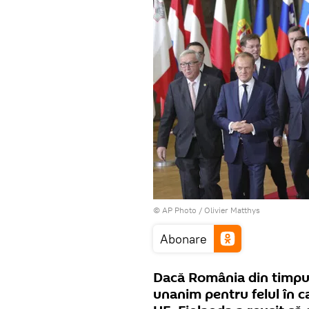
© AP Photo / Olivier Matthys
Abonare
Dacă România din timpul
unanim pentru felul în ca