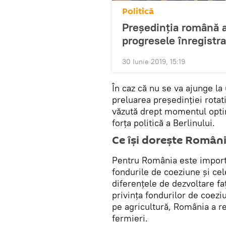
Politică
Președinția română a 
progresele înregistr
30 Iunie 2019, 15:19
În caz că nu se va ajunge l
preluarea președinției rotat
văzută drept momentul optim
forța politică a Berlinului.
Ce își dorește Român
Pentru România este import
fondurile de coeziune și cel
diferențele de dezvoltare fa
privința fondurilor de coezi
pe agricultură, România a r
fermieri.