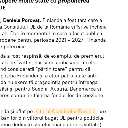
ă supere multe state cu propunerea
 UE
, Daniela Porovăț.
Finlanda a fost țara care a
a Consiliului UE de la România și își va încheia
i an. Dar, în momentul în care a făcut publică
uropene pentru perioada 2021 – 2027, Finlanda
te puternice.
da a fost respinsă, de exemplu, de premierul
ări pe Twitter, dar și de ambasadorii celor
nd considerată ”părtinitoare” pentru că
oziția Finlandei și a altor patru state anti-
nda nu exercită președinția pentru întreaga
săși și pentru Suedia, Austria, Danemarca și
teres comun în tăierea fondurilor de coeziune
.
nda și aflat pe
site-ul Consiliului Europei
are
banilor din viitorul buget UE pentru politicile
pene dedicate statelor mai puțin dezvoltate),