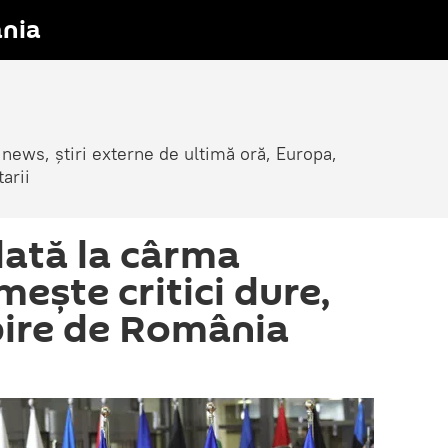
nia
 news, știri externe de ultimă oră, Europa,
arii
lată la cârma
mește critici dure,
bire de România