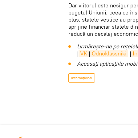
Dar viitorul este nesigur pe
bugetul Uniunii, ceea ce în
plus, statele vestice au pro
sprijine financiar statele di
reducă un decalaj economic
Urmărește-ne pe rețelele
|
VK
|
Odnoklassniki
|
I
Accesaţi aplicaţiile mob
Internaţional