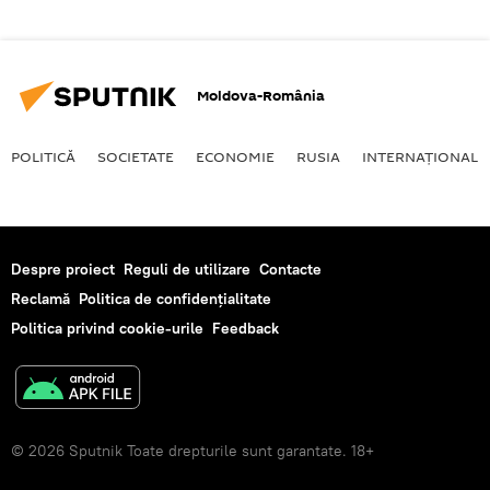
Moldova-România
POLITICĂ
SOCIETATE
ECONOMIE
RUSIA
INTERNAŢIONAL
Despre proiect
Reguli de utilizare
Contacte
Reclamă
Politica de confidențialitate
Politica privind cookie-urile
Feedback
© 2026 Sputnik Toate drepturile sunt garantate. 18+