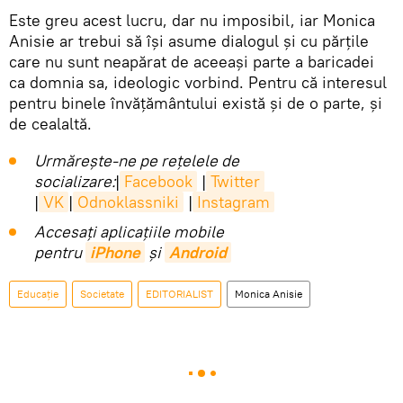
Este greu acest lucru, dar nu imposibil, iar Monica
Anisie ar trebui să își asume dialogul și cu părțile
care nu sunt neapărat de aceeași parte a baricadei
ca domnia sa, ideologic vorbind. Pentru că interesul
pentru binele învățământului există și de o parte, și
de cealaltă.
Urmărește-ne pe rețelele de
socializare:
|
Facebook
|
Twitter
|
VK
|
Odnoklassniki
|
Instagram
Accesaţi aplicaţiile mobile
pentru
iPhone
și
Android
Educație
Societate
EDITORIALIST
Monica Anisie