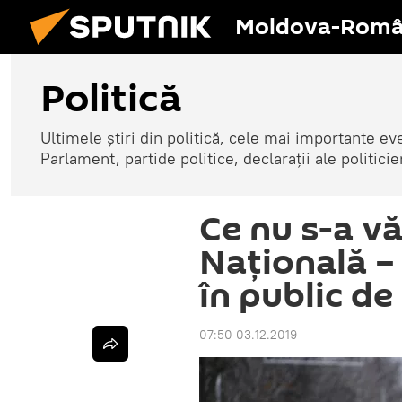
Moldova-Româ
Politică
Ultimele știri din politică, cele mai importante e
Parlament, partide politice, declarații ale politicie
Ce nu s-a vă
Națională – 
în public de
07:50 03.12.2019