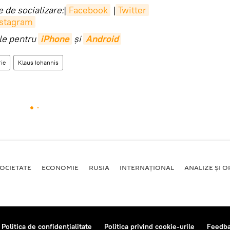
 de socializare:
|
Facebook
|
Twitter
nstagram
ile pentru
iPhone
și
Android
ie
Klaus Iohannis
OCIETATE
ECONOMIE
RUSIA
INTERNAŢIONAL
ANALIZE ȘI OP
Politica de confidențialitate
Politica privind cookie-urile
Feedb