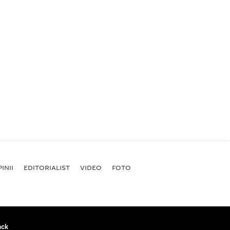
INII
EDITORIALIST
VIDEO
FOTO
ack