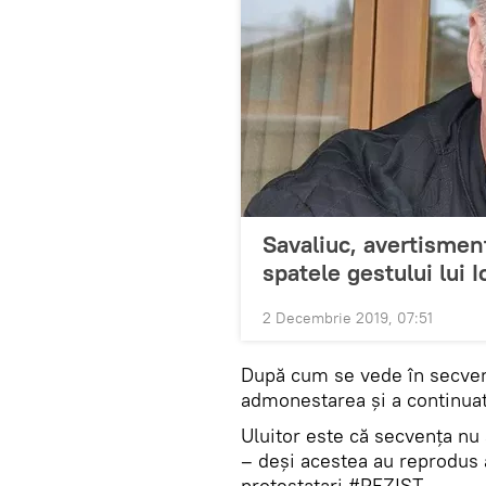
Savaliuc, avertisment
spatele gestului lui 
2 Decembrie 2019, 07:51
După cum se vede în secvenț
admonestarea și a continuat
Uluitor este că secvența nu a
– deși acestea au reprodus 
protestatari #REZIST.