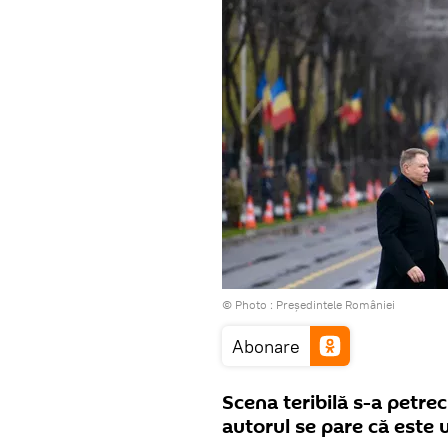
© Photo :
Preşedintele României
Abonare
Scena teribilă s-a petrec
autorul se pare că este 