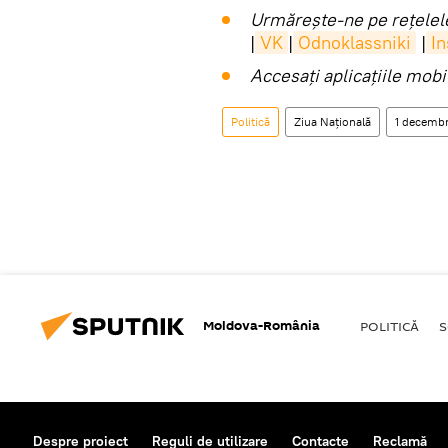
Urmărește-ne pe rețelele
|
VK
|
Odnoklassniki
|
I
Accesaţi aplicaţiile mob
Politică
Ziua Națională
1 decembr
Moldova-România
POLITICĂ
S
Despre proiect
Reguli de utilizare
Contacte
Reclamă