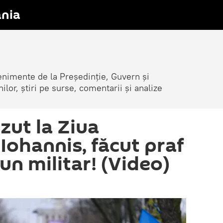
nia
venimente de la Președinție, Guvern și
nilor, știri pe surse, comentarii și analize
zut la Ziua
Iohannis, făcut praf
 un militar! (Video)