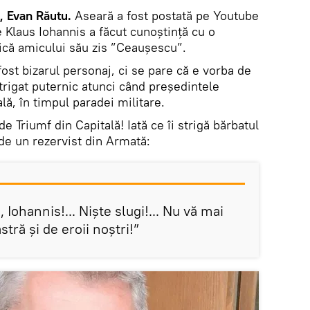
, Evan Răutu.
Aseară a fost postată pe Youtube
e Klaus Iohannis a făcut cunoștință cu o
ică amicului său zis ”Ceaușescu”.
ost bizarul personaj, ci se pare că e vorba de
trigat puternic atunci când președintele
lă, în timpul paradei militare.
e Triumf din Capitală! Iată ce îi strigă bărbatul
de un rezervist din Armată:
i, Iohannis!... Niște slugi!... Nu vă mai
stră și de eroii noștri!”