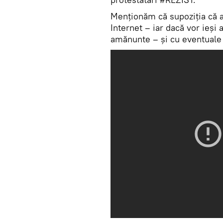
Menționăm că supoziția că ar
Internet – iar dacă vor ieși 
amănunte – și cu eventuale r