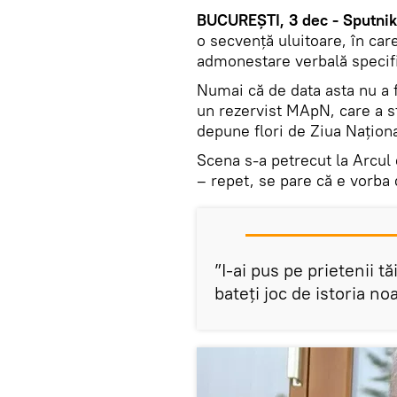
BUCUREȘTI, 3 dec - Sputnik
o secvență uluitoare, în car
admonestare verbală specif
Numai că de data asta nu a f
un rezervist MApN, care a s
depune flori de Ziua Naționa
Scena s-a petrecut la Arcul d
– repet, se pare că e vorba 
”I-ai pus pe prietenii tă
bateți joc de istoria noa