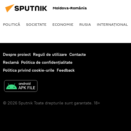
Moldova-România
POLITICĂ
SOCIETATE
ECONOMIE
RUSIA
INTERNAŢIONAL
Despre proiect
Reguli de utilizare
Contacte
Reclamă
Politica de confidențialitate
Politica privind cookie-urile
Feedback
© 2026 Sputnik Toate drepturile sunt garantate. 18+