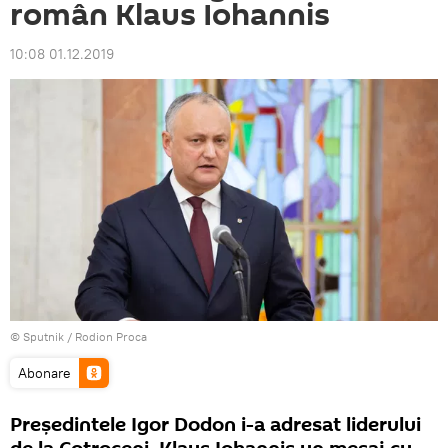
român Klaus Iohannis
10:08 01.12.2019
© Sputnik / Rodion Proca
Abonare
Președintele Igor Dodon i-a adresat liderului