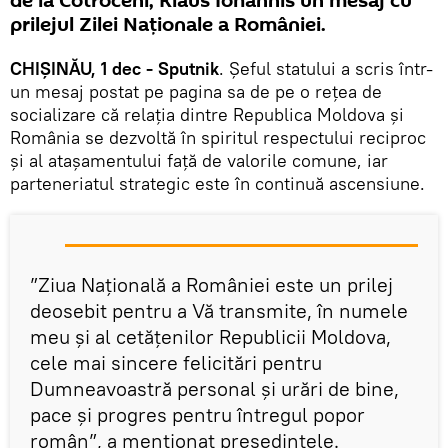
de la Cotroceni, Klaus Iohannis un mesaj cu
prilejul Zilei Naționale a României.
CHIȘINĂU, 1 dec - Sputnik
. Șeful statului a scris într-
un mesaj postat pe pagina sa de pe o rețea de
socializare că relaţia dintre Republica Moldova şi
România se dezvoltă în spiritul respectului reciproc
și al atașamentului față de valorile comune, iar
parteneriatul strategic este în continuă ascensiune.
”Ziua Naţională a României este un prilej
deosebit pentru a Vă transmite, în numele
meu şi al cetăţenilor Republicii Moldova,
cele mai sincere felicitări pentru
Dumneavoastră personal şi urări de bine,
pace și progres pentru întregul popor
român”, a menționat președintele.