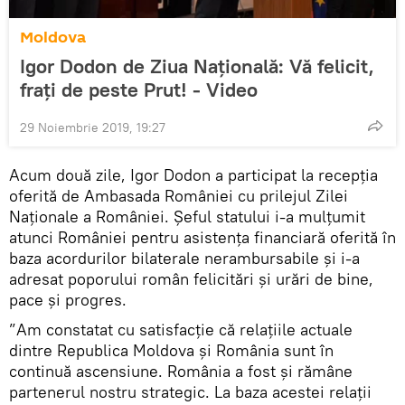
Moldova
Igor Dodon de Ziua Națională: Vă felicit,
frați de peste Prut! - Video
29 Noiembrie 2019, 19:27
Acum două zile, Igor Dodon a participat la recepția
oferită de Ambasada României cu prilejul Zilei
Naționale a României. Șeful statului i-a mulțumit
atunci României pentru asistența financiară oferită în
baza acordurilor bilaterale nerambursabile și i-a
adresat poporului român felicitări şi urări de bine,
pace și progres.
”Am constatat cu satisfacție că relațiile actuale
dintre Republica Moldova și România sunt în
continuă ascensiune. România a fost şi rămâne
partenerul nostru strategic. La baza acestei relații