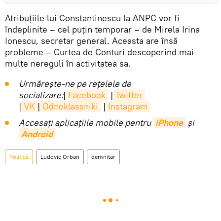
Atribuțiile lui Constantinescu la ANPC vor fi
îndeplinite – cel puțin temporar – de Mirela Irina
Ionescu, secretar general. Aceasta are însă
probleme – Curtea de Conturi descoperind mai
multe nereguli în activitatea sa.
Urmărește-ne pe rețelele de
socializare:
|
Facebook
|
Twitter
|
VK
|
Odnoklassniki
|
Instagram
Accesaţi aplicaţiile mobile pentru
iPhone
și
Android
Politică
Ludovic Orban
demnitar