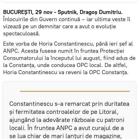
BUCUREȘTI, 29 nov - Sputnik, Dragoș Dumitriu.
Înlocuirile din Guvern continuă – iar ultima veste îl
vizează pe un demnitar care a avut o evoluție
spectaculoasă.
Este vorba de Horia Constantinescu, până ieri șef al
ANPC. Acesta fusese numit în fruntea Protecției
Consumatorului la începutul lui august, fiind adus de
la Constanța, unde conducea OPC local. De altfel,
Horia Constantinescu va reveni la OPC Constanța.
Constantinescu s-a remarcat prin duritatea
și fermitatea controalelor de pe Litoral,
ajungând la adevărate războaie cu patroni
locali. În fruntea ANPC a avut curajul de a
se lua chiar de mari lanțuri de magazine,