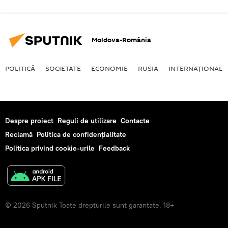
Moldova-România
POLITICĂ
SOCIETATE
ECONOMIE
RUSIA
INTERNAŢIONAL
Despre proiect
Reguli de utilizare
Contacte
Reclamă
Politica de confidențialitate
Politica privind cookie-urile
Feedback
© 2026 Sputnik Toate drepturile sunt garantate. 18+