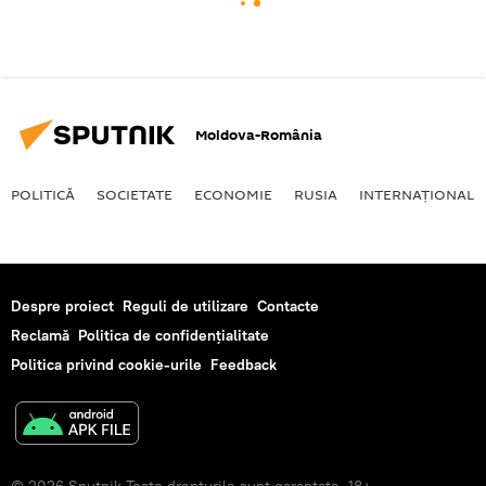
Moldova-România
POLITICĂ
SOCIETATE
ECONOMIE
RUSIA
INTERNAŢIONAL
Despre proiect
Reguli de utilizare
Contacte
Reclamă
Politica de confidențialitate
Politica privind cookie-urile
Feedback