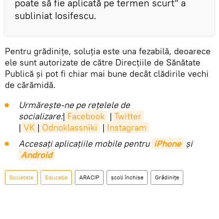
poate să fie aplicată pe termen scurt” a
subliniat Iosifescu.
Pentru grădinițe, soluția este una fezabilă, deoarece
ele sunt autorizate de către Direcțiile de Sănătate
Publică și pot fi chiar mai bune decât clădirile vechi
de cărămidă.
Urmărește-ne pe rețelele de
socializare:
|
Facebook
|
Twitter
|
VK
|
Odnoklassniki
|
Instagram
Accesaţi aplicaţiile mobile pentru
iPhone
și
Android
Societate
Educație
ARACIP
școli închise
Grădinițe