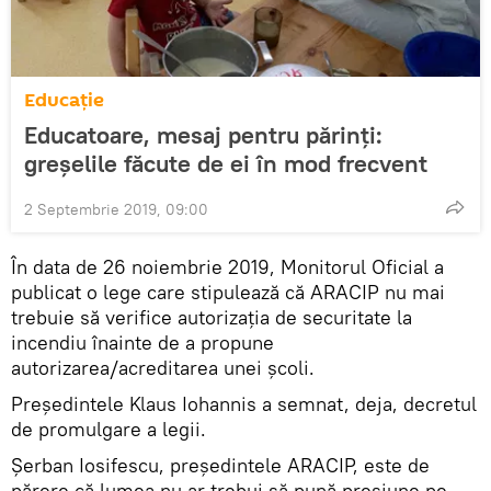
Educație
Educatoare, mesaj pentru părinți:
greșelile făcute de ei în mod frecvent
2 Septembrie 2019, 09:00
În data de 26 noiembrie 2019, Monitorul Oficial a
publicat o lege care stipulează că ARACIP nu mai
trebuie să verifice autorizația de securitate la
incendiu înainte de a propune
autorizarea/acreditarea unei școli.
Președintele Klaus Iohannis a semnat, deja, decretul
de promulgare a legii.
Șerban Iosifescu, președintele ARACIP, este de
părere că lumea nu ar trebui să pună presiune pe