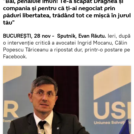
”Băi, penalule imun! Te-a scăpat Dragnea și
compania și pentru că ți-ai negociat prin
păduri libertatea, trădând tot ce mișcă în jurul
tău”
BUCUREȘTI, 28 nov - Sputnik, Evan Răutu.
Ieri, după
o intervenție critică a avocatei Ingrid Mocanu, Călin
Popescu Tăriceanu a ripostat dur, printr-o postare pe
Facebook.