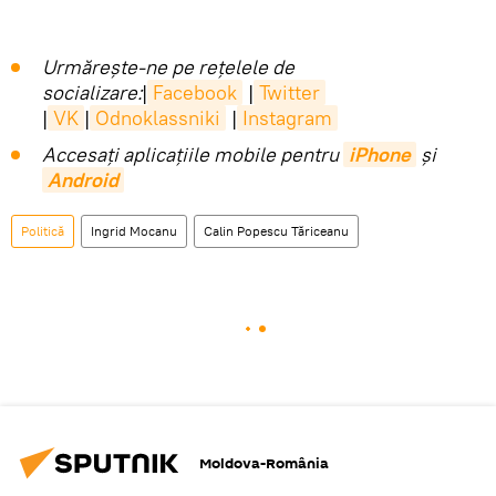
Urmărește-ne pe rețelele de
socializare:
|
Facebook
|
Twitter
|
VK
|
Odnoklassniki
|
Instagram
Accesaţi aplicaţiile mobile pentru
iPhone
și
Android
Politică
Ingrid Mocanu
Calin Popescu Tăriceanu
Moldova-România