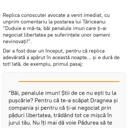
Replica cunoscutei avocate a venit imediat, cu
unprim comentariu la postarea lui Tăriceanu:
”Duduie e mă-ta, băi penalule imun care ți-ai
negociat libertatea pe suferințele unor oameni
nevinovați!”.
Dar a fost doar un început, pentru că replica
adevărată a apărut în această noapte… și e dură de
tot! Iată, de exemplu, primul pasaj:
”Băi, penalule imun! Știi de ce nu ești tu la
pușcărie? Pentru că te-a scăpat Dragnea și
compania și pentru că ți-ai negociat prin
păduri libertatea, trădând tot ce mișcă în
jurul tău. Nu îți mai dă voie Pădurea să te