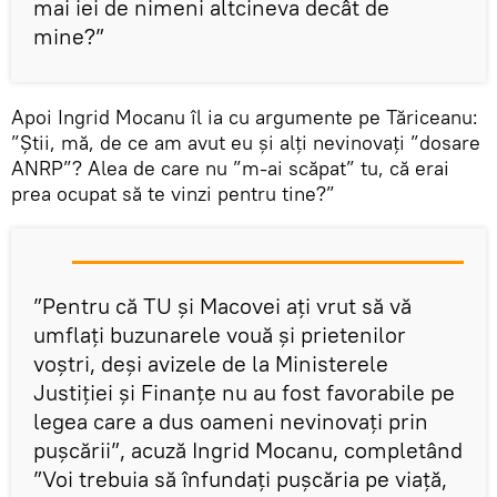
mai iei de nimeni altcineva decât de
mine?”
Apoi Ingrid Mocanu îl ia cu argumente pe Tăriceanu:
”Știi, mă, de ce am avut eu și alți nevinovați ”dosare
ANRP”? Alea de care nu ”m-ai scăpat” tu, că erai
prea ocupat să te vinzi pentru tine?”
”Pentru că TU și Macovei ați vrut să vă
umflați buzunarele vouă și prietenilor
voștri, deși avizele de la Ministerele
Justiției și Finanțe nu au fost favorabile pe
legea care a dus oameni nevinovați prin
pușcării”, acuză Ingrid Mocanu, completând
”Voi trebuia să înfundați pușcăria pe viață,