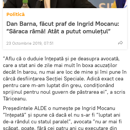
Politică
Dan Barna, făcut praf de Ingrid Mocanu:
”Săraca râmă! Atât a putut omulețul”
23 Octombrie 2019, 07:51
”Aflu că o duduie înțepată și pe deasupra avocată,
care a stat ani de zile mai mult în boxa acuzaților
decât în barou, nu mai are loc de mine și îmi pune în
cârcă desființarea Secției Speciale. Adică exact cea
pentru care m-am luptat din greu, condiționând
sprijinul pentru noul guvern de păstrarea ei”, a scris
Tăriceanu.
Președintele ALDE o numește pe Ingrid Mocanu
”înțepată” și spune că dacă el nu s-ar fi ”luptat ani
de-a rândul cu statul paralel”, avocata ”nu ar mai fi
scăpat, poate, fără cei patru ani cu executare din