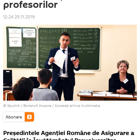
profesorilor
12:24 25.11.2019
© Sputnik / Виталий Аньков
/
Accesați arhiva multimedia
Abonare
Președintele Agenției Române de Asigurare a