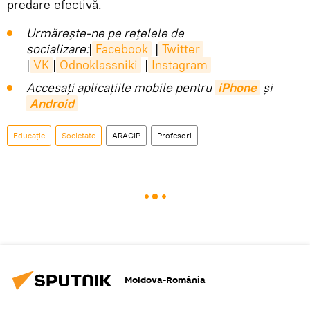
predare efectivă.
Urmărește-ne pe rețelele de
socializare:
|
Facebook
|
Twitter
|
VK
|
Odnoklassniki
|
Instagram
Accesaţi aplicaţiile mobile pentru
iPhone
și
Android
Educație
Societate
ARACIP
Profesori
Moldova-România