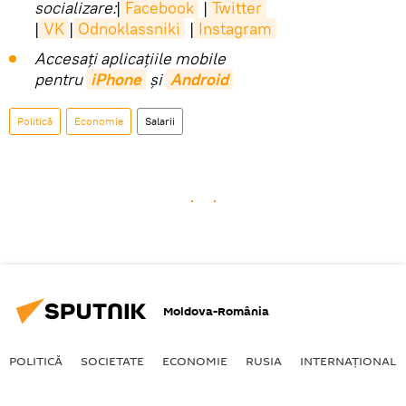
socializare:
|
Facebook
|
Twitter
|
VK
|
Odnoklassniki
|
Instagram
Accesaţi aplicaţiile mobile
pentru
iPhone
și
Android
Politică
Economie
Salarii
Moldova-România
POLITICĂ
SOCIETATE
ECONOMIE
RUSIA
INTERNAŢIONAL