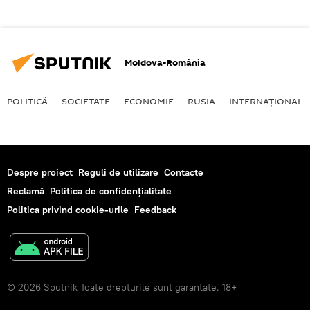
Moldova-România
POLITICĂ
SOCIETATE
ECONOMIE
RUSIA
INTERNAŢIONAL
Despre proiect
Reguli de utilizare
Contacte
Reclamă
Politica de confidențialitate
Politica privind cookie-urile
Feedback
© 2026 Sputnik Toate drepturile sunt garantate. 18+