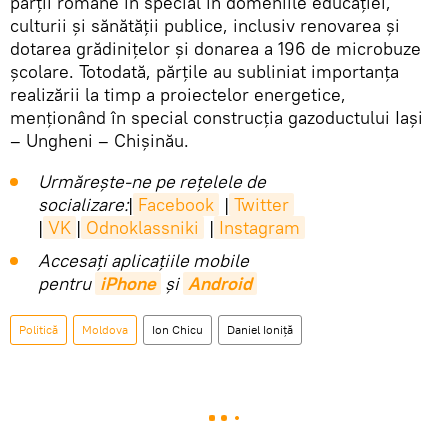
părții române în special în domeniile educației,
culturii și sănătății publice, inclusiv renovarea și
dotarea grădinițelor și donarea a 196 de microbuze
școlare. Totodată, părțile au subliniat importanța
realizării la timp a proiectelor energetice,
menționând în special construcția gazoductului Iași
– Ungheni – Chișinău.
Urmărește-ne pe rețelele de
socializare:
|
Facebook
|
Twitter
|
VK
|
Odnoklassniki
|
Instagram
Accesaţi aplicaţiile mobile
pentru
iPhone
și
Android
Politică
Moldova
Ion Chicu
Daniel Ioniță