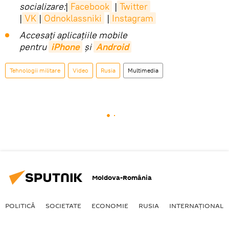
socializare:
|
Facebook
|
Twitter
|
VK
|
Odnoklassniki
|
Instagram
Accesaţi aplicaţiile mobile
pentru
iPhone
și
Android
Tehnologii militare
Video
Rusia
Multimedia
Moldova-România
POLITICĂ
SOCIETATE
ECONOMIE
RUSIA
INTERNAŢIONAL