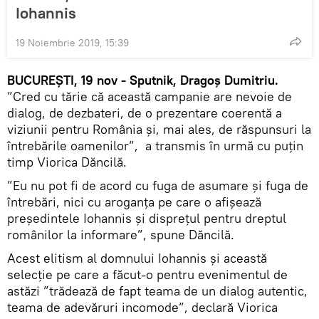
Iohannis
19 Noiembrie 2019, 15:39
BUCUREȘTI, 19 nov - Sputnik, Dragoș Dumitriu.
”Cred cu tărie că această campanie are nevoie de
dialog, de dezbateri, de o prezentare coerentă a
viziunii pentru România și, mai ales, de răspunsuri la
întrebările oamenilor”, a transmis în urmă cu puțin
timp Viorica Dăncilă.
”Eu nu pot fi de acord cu fuga de asumare și fuga de
întrebări, nici cu aroganța pe care o afișează
președintele Iohannis și disprețul pentru dreptul
românilor la informare”, spune Dăncilă.
Acest elitism al domnului Iohannis și această
selecție pe care a făcut-o pentru evenimentul de
astăzi ”trădează de fapt teama de un dialog autentic,
teama de adevăruri incomode”, declară Viorica