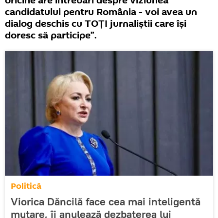
oricine are întrebări despre viziunea
candidatului pentru România - voi avea un
dialog deschis cu TOȚI jurnaliștii care își
doresc să participe”.
Politică
Viorica Dăncilă face cea mai inteligentă
mutare, îi anulează dezbaterea lui