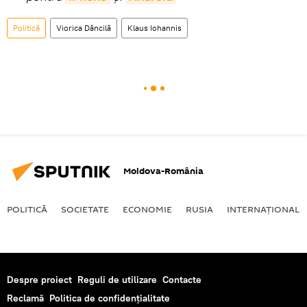
Politică
Viorica Dăncilă
Klaus Iohannis
Moldova-România
POLITICĂ
SOCIETATE
ECONOMIE
RUSIA
INTERNAŢIONAL
Despre proiect
Reguli de utilizare
Contacte
Reclamă
Politica de confidențialitate