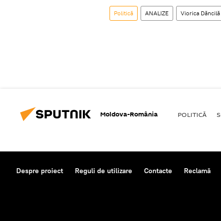
Politică
ANALIZE
Viorica Dăncilă
Moldova-România
POLITICĂ
S
Despre proiect
Reguli de utilizare
Contacte
Reclamă