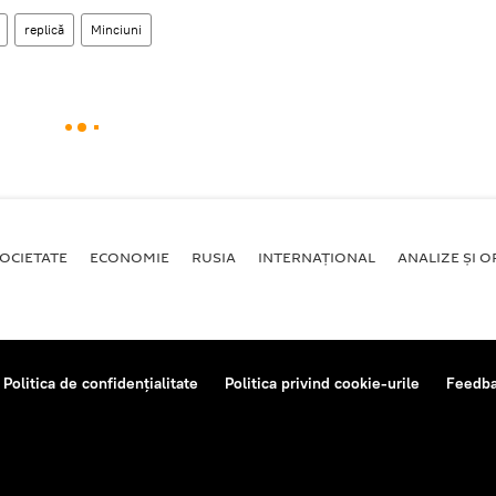
replică
Minciuni
OCIETATE
ECONOMIE
RUSIA
INTERNAŢIONAL
ANALIZE ȘI OP
Politica de confidențialitate
Politica privind cookie-urile
Feedb