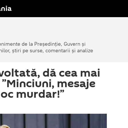
nia
venimente de la Președinție, Guvern și
nilor, știri pe surse, comentarii și analize
voltată, dă cea mai
: ”Minciuni, mesaje
joc murdar!”