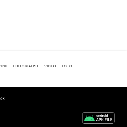
INII
EDITORIALIST
VIDEO
FOTO
ack