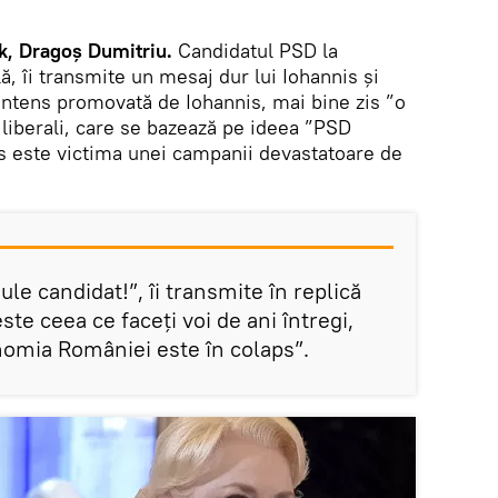
k, Dragoș Dumitriu.
Candidatul PSD la
ă, îi transmite un mesaj dur lui Iohannis și
intens promovată de Iohannis, mai bine zis ”o
 liberali, care se bazează pe ideea ”PSD
s este victima unei campanii devastatoare de
le candidat!”, îi transmite în replică
e ceea ce faceți voi de ani întregi,
onomia României este în colaps”.