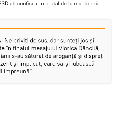
SD ați confiscat-o brutal de la mai tinerii
 Ne priviți de sus, dar sunteți jos și
te în finalul mesajului Viorica Dăncilă,
nii s-au săturat de aroganță și dispreț
zent și implicat, care să-și iubească
ii împreună”.