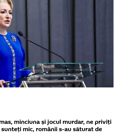
mas, minciuna și jocul murdar, ne priviți
i sunteți mic, românii s-au săturat de