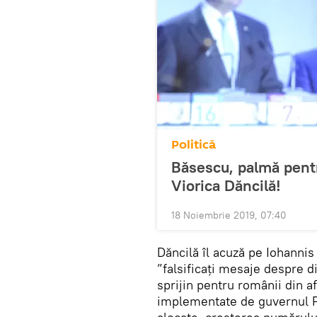
Politică
Băsescu, palmă pent
Viorica Dăncilă!
18 Noiembrie 2019, 07:40
Dăncilă îl acuză pe Iohanni
”falsificați mesaje despre 
sprijin pentru românii din a
implementate de guvernul PSD