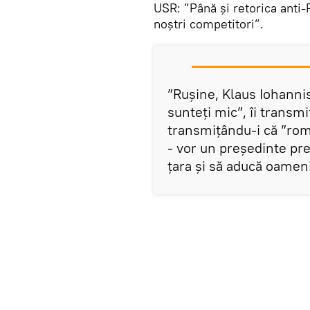
USR: ”Până și retorica anti-P
noștri competitori”.
”Rușine, Klaus Iohannis!
sunteți mic”, îi transmi
transmițându-i că ”româ
- vor un președinte pre
țara și să aducă oamen