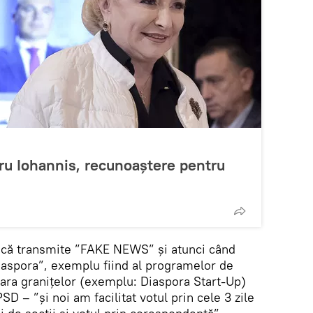
ru Iohannis, recunoaștere pentru
s că transmite ”FAKE NEWS” și atunci când
diaspora”, exemplu fiind al programelor de
fara granițelor (exemplu: Diaspora Start-Up)
 – ”și noi am facilitat votul prin cele 3 zile