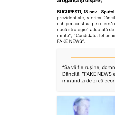
aroganță și dispreț”
BUCUREȘTI, 18 nov - Sputni
prezidențiale, Viorica Dăncil
echipei acestuia pe o temă 
nouă strategie” adoptată de
minte”, “Candidatul Iohanni
FAKE NEWS”.
”Să vă fie rușine, domnu
Dăncilă. ”FAKE NEWS est
mințind zi de zi că ec