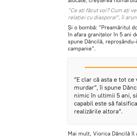
alocate, creșterea numărului
”Ce ați făcut voi? Cum ați ve
relației cu diaspora!”, îi arun
Și o bombă: ”Preamăritul 
în afara granițelor în 5 ani
spune Dăncilă, reproșându-i 
campanie”.
”E clar că asta e tot c
murdar”, îi spune Dăncil
nimic în ultimii 5 ani, 
capabil este să falsific
realizările altora”.
Mai mult, Viorica Dăncilă îl 