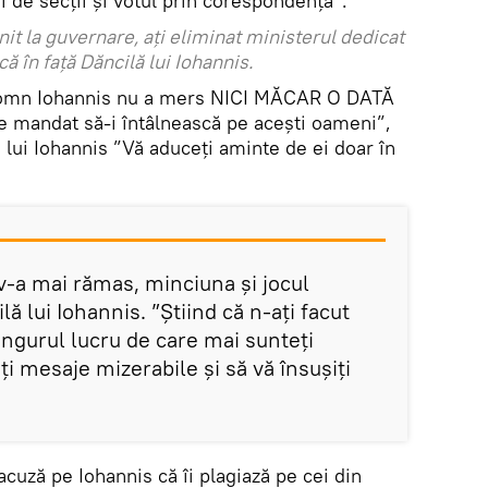
 de secții și votul prin corespondență”.
nit la guvernare, ați eliminat ministerul dedicat
că în față Dăncilă lui Iohannis.
domn Iohannis nu a mers NICI MĂCAR O DATĂ
 de mandat să-i întâlnească pe acești oameni”,
lui Iohannis ”Vă aduceți aminte de ei doar în
e v-a mai rămas, minciuna și jocul
ă lui Iohannis. ”Știind că n-ați facut
singurul lucru de care mai sunteți
ați mesaje mizerabile și să vă însușiți
acuză pe Iohannis că îi plagiază pe cei din