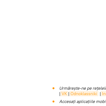
Urmărește-ne pe rețelele
|
VK
|
Odnoklassniki
|
I
Accesaţi aplicaţiile mob