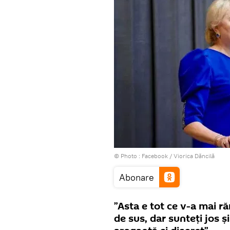
© Photo :
Facebook / Viorica Dăncilă
Abonare
”Asta e tot ce v-a mai ră
de sus, dar sunteți jos ș