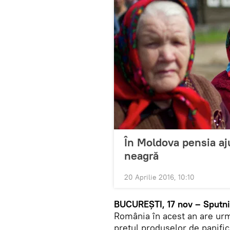
În Moldova pensia aj
neagră
20 Aprilie 2016, 10:10
BUCUREȘTI, 17 nov – Sputni
România în acest an are urm
prețul produselor de panific