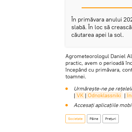
În primăvara anului 20
slabă. În loc să crească
căutarea apei la sol.
Agrometeorologul Daniel Ale
practic, avem o perioadă în
începând cu primăvara, conti
toamnei.
Urmărește-ne pe rețelele
|
VK
|
Odnoklassniki
|
I
Accesaţi aplicaţiile mob
Societate
Pâine
Prețuri