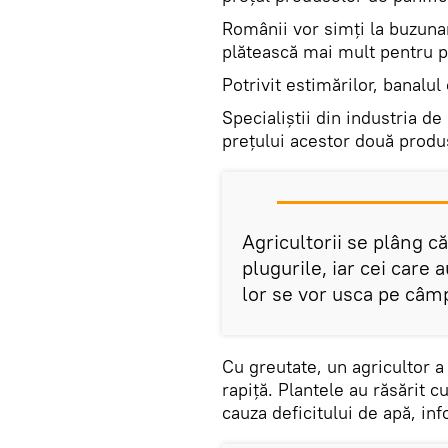
Românii vor simți la buzunar 
plătească mai mult pentru pâ
Potrivit estimărilor, banalul
Specialiștii din industria de
prețului acestor două produ
Agricultorii se plâng c
plugurile, iar cei care 
lor se vor usca pe câm
Cu greutate, un agricultor a 
rapiță. Plantele au răsărit c
cauza deficitului de apă, i