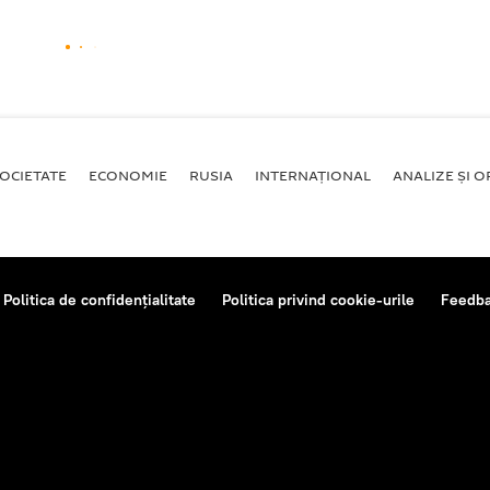
OCIETATE
ECONOMIE
RUSIA
INTERNAŢIONAL
ANALIZE ȘI OP
Politica de confidențialitate
Politica privind cookie-urile
Feedb