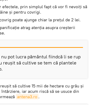
efectele, prin simplul fapt că vor fi nevoiți să
ine și pentru covrigi.
 covrig poate ajunge chiar la prețul de 2 lei.
 panificație atrag atenția asupra creșterii
se.
ă nu pot lucra pământul fiindcă li se rup
au reușit să cultive se tem că plantele
p.
reușit să cultive 15 mii de hectare cu grâu și
u întârziere, iar acum riscă să se usuce din
nformează
antena3.ro
.