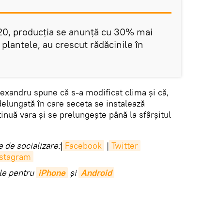
20, producția se anunță cu 30% mai
 plantele, au crescut rădăcinile în
xandru spune că s-a modificat clima și că,
delungată în care seceta se instalează
nuă vara și se prelungește până la sfârșitul
 de socializare:
|
Facebook
|
Twitter
nstagram
ile pentru
iPhone
și
Android