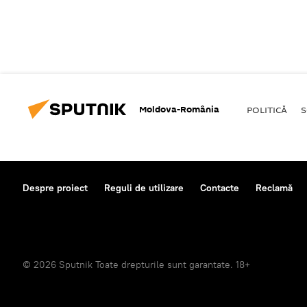
Moldova-România
POLITICĂ
S
Despre proiect
Reguli de utilizare
Contacte
Reclamă
© 2026 Sputnik Toate drepturile sunt garantate. 18+