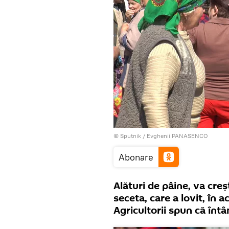
© Sputnik / Evghenii PANASENCO
Abonare
Alături de pâine, va creșt
seceta, care a lovit, în a
Agricultorii spun că înt