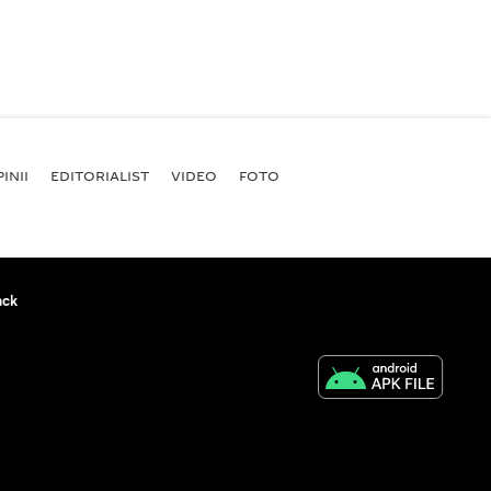
INII
EDITORIALIST
VIDEO
FOTO
ack