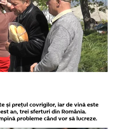
e și prețul covrigilor, iar de vină este
cest an, trei sferturi din România.
âmpină probleme când vor să lucreze.