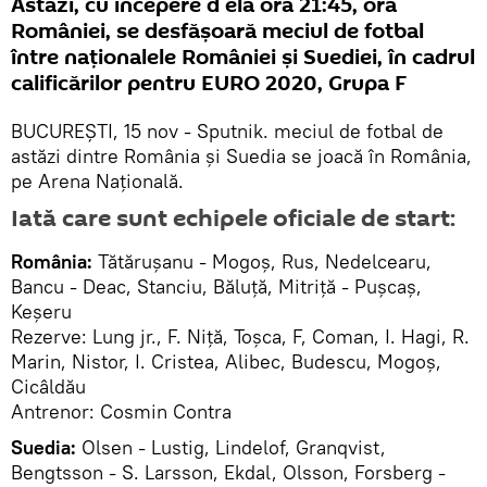
Astăzi, cu începere d ela ora 21:45, ora
României, se desfăşoară meciul de fotbal
între naţionalele României şi Suediei, în cadrul
calificărilor pentru EURO 2020, Grupa F
BUCUREŞTI, 15 nov - Sputnik. meciul de fotbal de
astăzi dintre România şi Suedia se joacă în România,
pe Arena Naţională.
Iată care sunt echipele oficiale de start:
România:
Tătărușanu - Mogoș, Rus, Nedelcearu,
Bancu - Deac, Stanciu, Băluță, Mitriță - Pușcaș,
Keșeru
Rezerve: Lung jr., F. Niță, Toșca, F, Coman, I. Hagi, R.
Marin, Nistor, I. Cristea, Alibec, Budescu, Mogoș,
Cicâldău
Antrenor: Cosmin Contra
Suedia:
Olsen - Lustig, Lindelof, Granqvist,
Bengtsson - S. Larsson, Ekdal, Olsson, Forsberg -