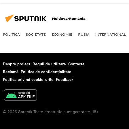
Moldova-România
POLITICĂ
SOCIETATE
ECONOMIE
RUSIA
INTERNAŢIONAL
Despre proiect
Reguli de utilizare
Contacte
Reclamă
Politica de confidențialitate
Politica privind cookie-urile
Feedback
© 2026 Sputnik Toate drepturile sunt garantate. 18+