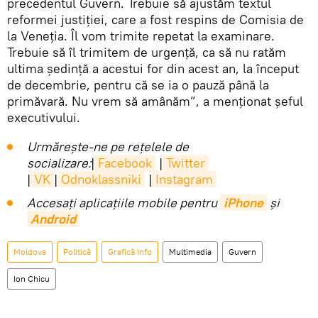
precedentul Guvern. Trebuie să ajustăm textul
reformei justiției, care a fost respins de Comisia de
la Veneția. Îl vom trimite repetat la examinare.
Trebuie să îl trimitem de urgență, ca să nu ratăm
ultima ședință a acestui for din acest an, la început
de decembrie, pentru că se ia o pauză până la
primăvară. Nu vrem să amânăm”, a menționat șeful
executivului.
Urmărește-ne pe rețelele de
socializare:
|
Facebook
|
Twitter
|
VK
|
Odnoklassniki
|
Instagram
Accesaţi aplicaţiile mobile pentru
iPhone
și
Android
Moldova
Politică
Grafică Info
Multimedia
Guvern
Ion Chicu