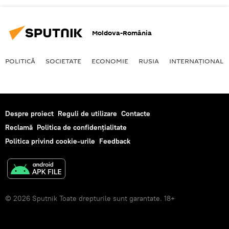
Moldova-România
POLITICĂ
SOCIETATE
ECONOMIE
RUSIA
INTERNAŢIONAL
Despre proiect
Reguli de utilizare
Contacte
Reclamă
Politica de confidențialitate
Politica privind cookie-urile
Feedback
© 2026 Sputnik Toate drepturile sunt garantate. 18+