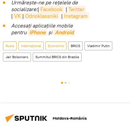
Urmărește-ne pe rețelele de
socializare:
|
Facebook
|
Twitter
|
VK
|
Odnoklassniki
|
Instagram
Accesaţi aplicaţiile mobile
pentru
iPhone
și
Android
Rusia
Internaţional
Economie
BRICS
Vladimir Putin
Jair Bolsonaro
Summitul BRICS din Brazilia
Moldova-România