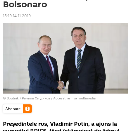
Bolsonaro
15:19 14.11.2019
© Sputnik / Рамиль Ситдиков
/
Accesați arhiva multimedia
Abonare
Președintele rus, Vladimir Putin, a ajuns la