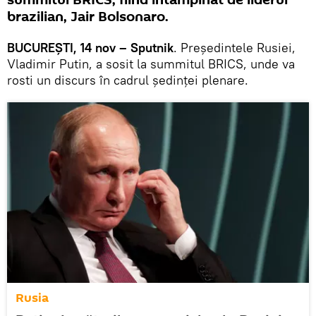
summitul BRICS, fiind întâmpinat de liderul
brazilian, Jair Bolsonaro.
BUCUREȘTI, 14 nov – Sputnik
. Președintele Rusiei,
Vladimir Putin, a sosit la summitul BRICS, unde va
rosti un discurs în cadrul ședinței plenare.
Rusia