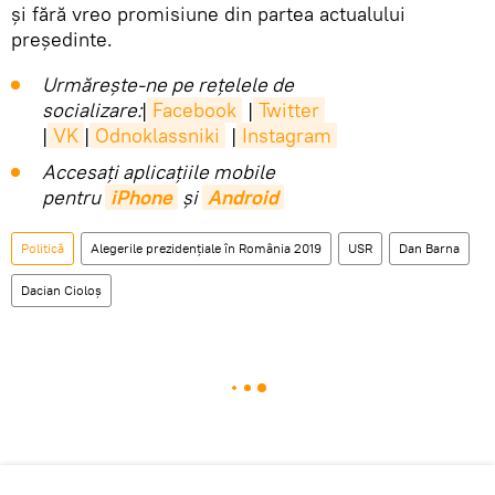
și fără vreo promisiune din partea actualului
președinte.
Urmărește-ne pe rețelele de
socializare:
|
Facebook
|
Twitter
|
VK
|
Odnoklassniki
|
Instagram
Accesaţi aplicaţiile mobile
pentru
iPhone
și
Android
Politică
Alegerile prezidențiale în România 2019
USR
Dan Barna
Dacian Cioloș