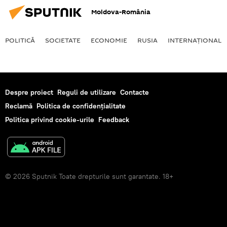
Moldova-România
POLITICĂ
SOCIETATE
ECONOMIE
RUSIA
INTERNAŢIONAL
Despre proiect
Reguli de utilizare
Contacte
Reclamă
Politica de confidențialitate
Politica privind cookie-urile
Feedback
© 2026 Sputnik Toate drepturile sunt garantate. 18+