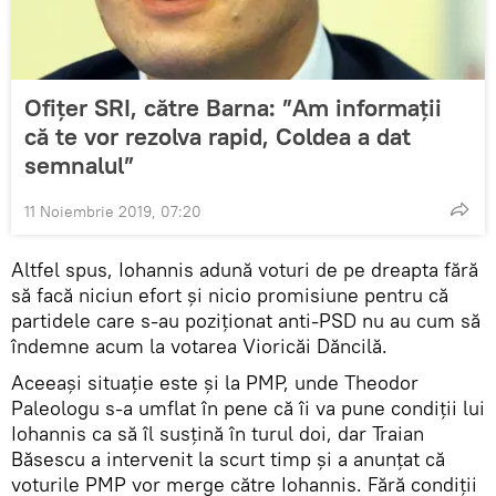
Ofițer SRI, către Barna: ”Am informații
că te vor rezolva rapid, Coldea a dat
semnalul”
11 Noiembrie 2019, 07:20
Altfel spus, Iohannis adună voturi de pe dreapta fără
să facă niciun efort și nicio promisiune pentru că
partidele care s-au poziționat anti-PSD nu au cum să
îndemne acum la votarea Vioricăi Dăncilă.
Aceeași situație este și la PMP, unde Theodor
Paleologu s-a umflat în pene că îi va pune condiții lui
Iohannis ca să îl susțină în turul doi, dar Traian
Băsescu a intervenit la scurt timp și a anunțat că
voturile PMP vor merge către Iohannis. Fără condiții