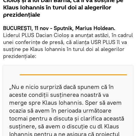
Cioloș și a lui Dan Barna, că îl va susține pe
Klaus Iohannis în turul doi al alegerilor
prezidențiale
BUCUREȘTI, 11 nov - Sputnik, Marius Holdean.
Liderul PLUS Dacian Cioloș a anunțat astăzi, în cadrul
unei conferințe de presă, că alianța USR PLUS îl va
susține pe Klaus Iohannis în turul doi al alegerilor
prezidențiale:
„Nu e nicio surpriză dacă spunem că în
aceste condiții susținerea noastră va
merge spre Klaus Iohannis. Sper să avem
ocazia să avem în perioada următoare
tocmai pentru a discuta și clarifica această
susținere, să avem o discuție cu dl Klaus
Iohannis pentru a ne asigura că proiectul