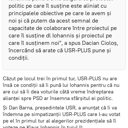
politic pe care îl susține este aliniat cu
principalele obiective pe care le avem și
noi și că putem da acest semnal de
capacitate de colaborare între proiectul pe
care îl susține dl Iohannis și proiectul pe
care îl susținem noi”, a spus Dacian Cioloș,
încercând să arate că USR-PLUS pune și
condiții.
Căzut pe locul trei în primul tur, USR-PLUS nu are
însă ce condiții să îi pună lui Iohannis pentru că nu
are cui să îi dea voturile câtă vreme îndreptarea
alianței spre PSD ar însemna sfârșitul ei politic.
Și Dan Barna, preşedintele USR, a anunțat că îi va
îndemna pe simpatizanţii USR-PLUS care l-au votat
pe el în primul tur al alegerilor prezidenţiale să îl
voteze pe Klaus Iohannis în turul II: