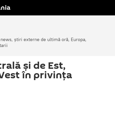
nia
 news, știri externe de ultimă oră, Europa,
arii
ală și de Est,
Vest în privința