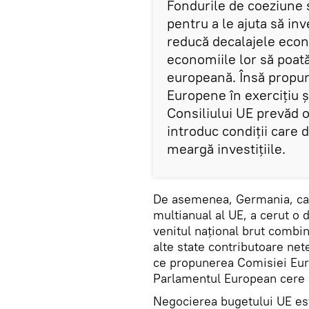
Fondurile de coeziune 
pentru a le ajuta să inv
reducă decalajele econ
economiile lor să poată
europeană. Însă propun
Europene în exerciţiu ş
Consiliului UE prevăd o
introduc condiţii care
meargă investiţiile.
De asemenea, Germania, car
multianual al UE, a cerut o 
venitul naţional brut combin
alte state contributoare net
ce propunerea Comisiei Euro
Parlamentul European cere 
Negocierea bugetului UE est