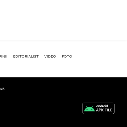
INII
EDITORIALIST
VIDEO
FOTO
ack