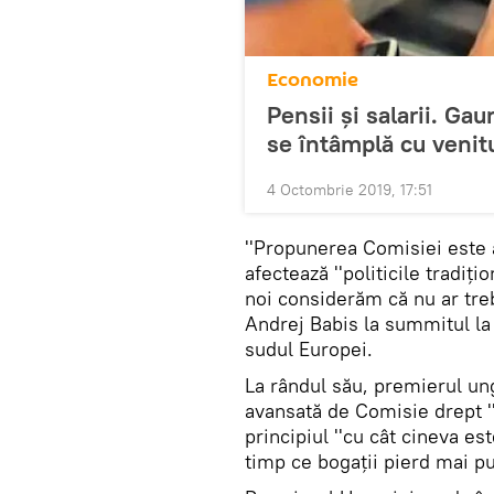
Economie
Pensii și salarii. Ga
se întâmplă cu venitu
4 Octombrie 2019, 17:51
''Propunerea Comisiei este a
afectează ''politicile tradiţi
noi considerăm că nu ar treb
Andrej Babis la summitul la c
sudul Europei.
La rândul său, premierul un
avansată de Comisie drept ''
principiul ''cu cât cineva es
timp ce bogaţii pierd mai puţ