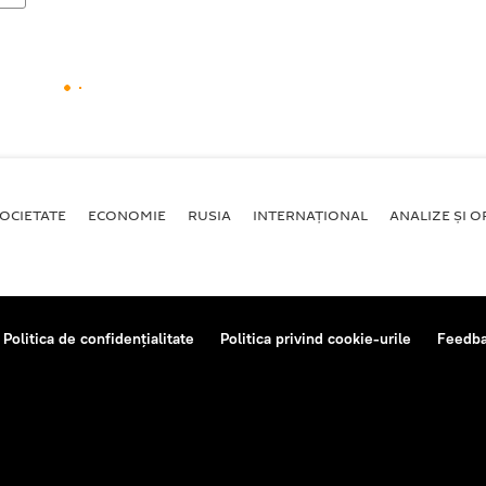
OCIETATE
ECONOMIE
RUSIA
INTERNAŢIONAL
ANALIZE ȘI OP
Politica de confidențialitate
Politica privind cookie-urile
Feedb