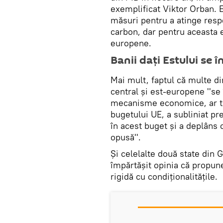
exemplificat Viktor Orban. E
măsuri pentru a atinge resp
carbon, dar pentru aceasta 
europene.
Banii dați Estulu
Mai mult, faptul că multe d
central şi est-europene ''se 
mecanisme economice, ar tre
bugetului UE, a subliniat pre
în acest buget şi a deplâns 
opusă''.
Şi celelalte două state din 
împărtăşit opinia că propu
rigidă cu condiţionalităţile.