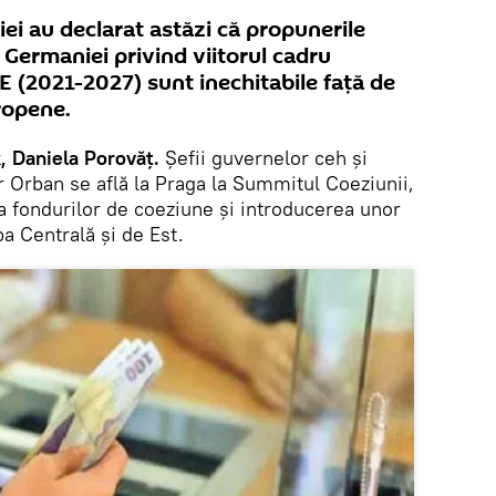
iei au declarat astăzi că propunerile
 Germaniei privind viitorul cadru
UE (2021-2027) sunt inechitabile faţă de
uropene.
, Daniela Porovăț.
Șefii guvernelor ceh şi
r Orban se află la Praga la Summitul Coeziunii,
a fondurilor de coeziune și introducerea unor
pa Centrală și de Est.