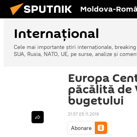
Moldova-Româ
Internaţional
Cele mai importante știri internaționale, breaking
SUA, Rusia, NATO, UE, pe surse, analize și coment
Europa Centr
păcălită de 
bugetului
21:57 05.11.2019
Abonare