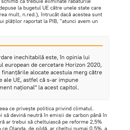
 schimb că trebuie eliminate rabaturile
 depuse la bugetul UE către unele state care
rea mult, n.red.), întrucât dacă acestea sunt
i plăţilor raportat la PIB, ''atunci avem un
are inechitabilă este, în opinia lui
ul european de cercetare Horizon 2020,
 finanţările alocate acestuia merg către
e ale UE, astfel că s-ar impune
ent naţional'' la acest capitol.
ceea ce priveşte politica privind climatul.
 să devină neutră în emisii de carbon până în
ară ar trebui să cheltuiască pe reforme 2,5%
mp ce Olanda, de pildă, ar cheltui numai 0,5%, a