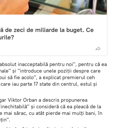
ură de zeci de miliarde la buget. Ce
rile?
bsolut inacceptabilă pentru noi'', pentru că ea
onale'' şi ''introduce unele poziţii despre care
ui să fie acolo'', a explicat premierul ceh
are iau parte 17 state din centrul, estul şi
gar Viktor Orban a descris propunerea
inechitabilă'' şi consideră că ea pleacă de la
te mai sărac, cu atât pierde mai mulţi bani, în
in''.