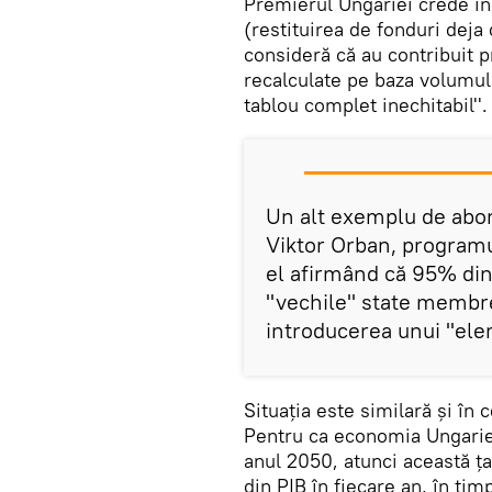
Premierul Ungariei crede în
(restituirea de fonduri deja
consideră că au contribuit p
recalculate pe baza volumulu
tablou complet inechitabil''.
Un alt exemplu de abord
Viktor Orban, program
el afirmând că 95% din
''vechile'' state membr
introducerea unui ''elem
Situaţia este similară şi în 
Pentru ca economia Ungariei
anul 2050, atunci această ţ
din PIB în fiecare an, în ti