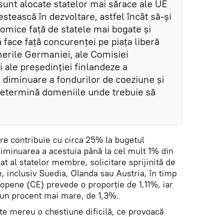
sunt alocate statelor mai sărace ale UE
estească în dezvoltare, astfel încât să-şi
omice faţă de statele mai bogate şi
 face faţă concurenţei pe piaţa liberă
erile Germaniei, ale Comisiei
i ale preşedinţiei finlandeze a
 diminuare a fondurilor de coeziune şi
 determină domeniile unde trebuie să
e contribuie cu circa 25% la bugetul
diminuarea a acestuia până la cel mult 1% din
at al statelor membre, solicitare sprijinită de
e, inclusiv Suedia, Olanda sau Austria, în timp
pene (CE) prevede o proporţie de 1,11%, iar
un procent mai mare, de 1,3%.
e mereu o chestiune dificilă, ce provoacă