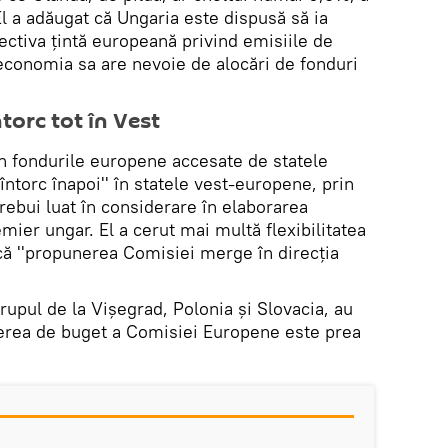
l a adăugat că Ungaria este dispusă să ia
ectiva ţintă europeană privind emisiile de
economia sa are nevoie de alocări de fonduri
i se întorc tot în Vest
in fondurile europene accesate de statele
întorc înapoi'' în statele vest-europene, prin
bui luat în considerare în elaborarea
mier ungar. El a cerut mai multă flexibilitatea
că ''propunerea Comisiei merge în direcţia
Grupul de la Vişegrad, Polonia şi Slovacia, au
nerea de buget a Comisiei Europene este prea