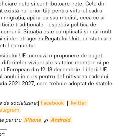
eficiare nete şi contributoare nete. Cele din
 există noi priorităţi pentru viitorul cadru
m migraţia, apărarea sau mediul, ceea ce ar
ticile tradiţionale, respectiv politica de
ă comună. Situaţia este complicată şi mai mult
i şi de retragerea Regatului Unit, un stat care
getul comunitar.
nsiliului UE lucrează o propunere de buget
diferitelor viziuni ale statelor membre şi pe
iul European din 12-13 decembrie. Liderii UE
tul anului în curs pentru definitivarea cadrului
ada 2021-2027, care trebuie adoptat de statele
 de socializare:
|
Facebook
|
Twitter
nstagram
ile pentru
iPhone
și
Android
get