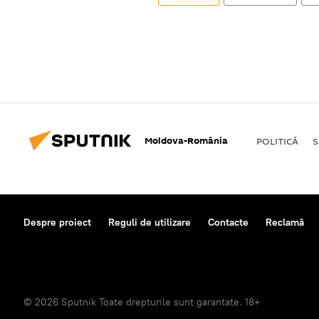
Moldova-România
POLITICĂ
S
Despre proiect
Reguli de utilizare
Contacte
Reclamă
© 2026 Sputnik Toate drepturile sunt garantate. 18+