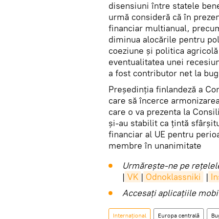
disensiuni între statele ben
urmă consideră că în prezent
financiar multianual, precu
diminua alocările pentru poli
coeziune şi politica agricol
eventualitatea unei recesiun
a fost contributor net la bu
Preşedinţia finlandeză a Co
care să încerce armonizarea 
care o va prezenta la Consil
şi-au stabilit ca ţintă sfârşi
financiar al UE pentru perio
membre în unanimitate
Urmărește-ne pe rețelele
|
VK
|
Odnoklassniki
|
I
Accesaţi aplicaţiile mob
Internaţional
Europa centrală
Bu