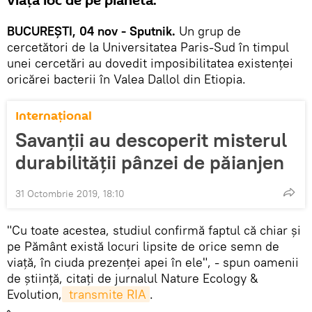
viață loc de pe planetă.
BUCUREȘTI, 04 nov - Sputnik.
Un grup de
cercetători de la Universitatea Paris-Sud în timpul
unei cercetări au dovedit imposibilitatea existenței
oricărei bacterii în Valea Dallol din Etiopia.
Internaţional
Savanții au descoperit misterul
durabilității pânzei de păianjen
31 Octombrie 2019, 18:10
"Cu toate acestea, studiul confirmă faptul că chiar și
pe Pământ există locuri lipsite de orice semn de
viață, în ciuda prezenței apei în ele", - spun oamenii
de știință, citați de jurnalul Nature Ecology &
Evolution,
 transmite RIA
.