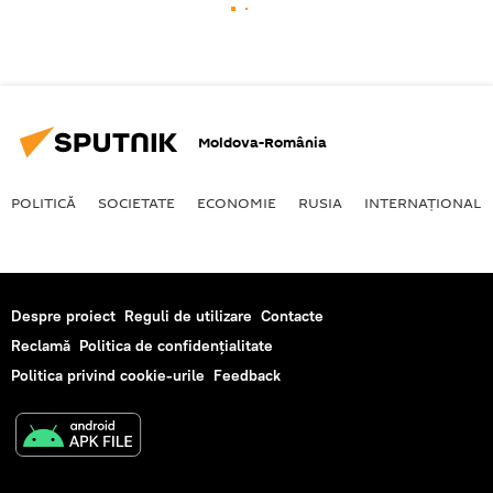
Moldova-România
POLITICĂ
SOCIETATE
ECONOMIE
RUSIA
INTERNAŢIONAL
Despre proiect
Reguli de utilizare
Contacte
Reclamă
Politica de confidențialitate
Politica privind cookie-urile
Feedback