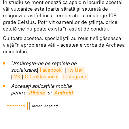
În studiu se menționează că apa din lacurile acestei
văi vulcanice este foarte sărată și saturată de
magneziu, astfel încât temperatura lui atinge 108
grade Celsius. Potrivit oamenilor de știință, orice
celulă vie nu poate exista în astfel de condiții.
Cu toate acestea, specialiștii au reușit să găsească
viață în apropierea văii - acestea e vorba de Archaea
unicelulară.
Urmărește-ne pe rețelele de
socializare:
|
Facebook
|
Twitter
|
VK
|
Odnoklassniki
|
Instagram
Accesaţi aplicaţiile mobile
pentru
iPhone
și
Android
Internaţional
oameni de știință