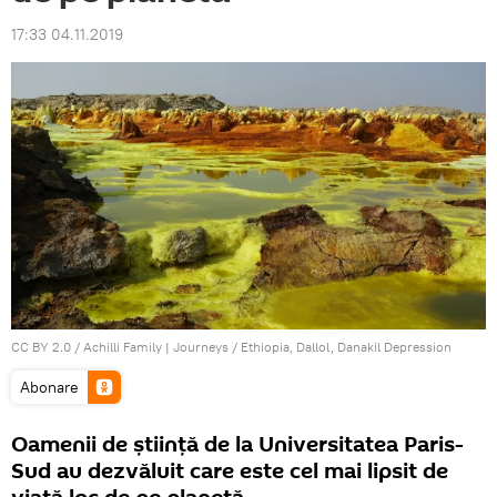
17:33 04.11.2019
CC BY 2.0
/
Achilli Family | Journeys
/
Ethiopia, Dallol, Danakil Depression
Abonare
Oamenii de știință de la Universitatea Paris-
Sud au dezvăluit care este cel mai lipsit de