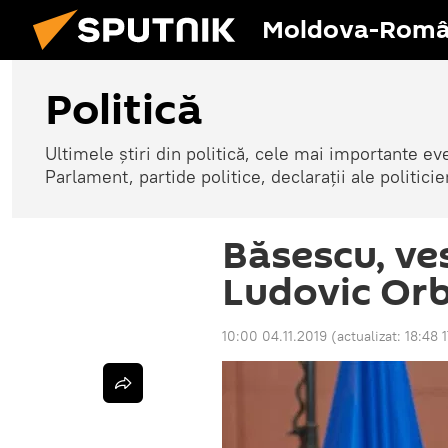
Moldova-Româ
Politică
Ultimele știri din politică, cele mai importante e
Parlament, partide politice, declarații ale politicie
Băsescu, ve
Ludovic Or
10:00 04.11.2019
(actualizat:
18:48 