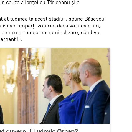
in cauza alianței cu Tăriceanu și a
t atitudinea la acest stadiu”, spune Băsescu,
își vor împărţi voturile dacă va fi cvorum,
 pentru următoarea nominalizare, când vor
ernanții”.
tat guvernul Ludovic Orban?