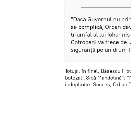
”Dacă Guvernul nu prime
se complică, Orban devi
triumfal al lui Iohanni
Cotroceni va trece de l
siguranţă pe un drum f
Totuși, în final, Băsescu îi 
botezat „Sică Mandolină”: ”M
îndeplinite. Succes, Orban!”