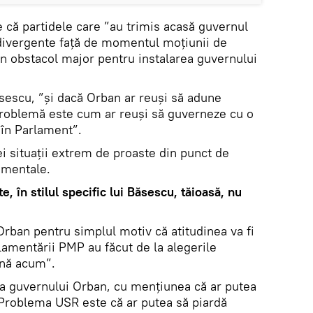
te că partidele care ”au trimis acasă guvernul
divergente față de momentul moțiunii de
un obstacol major pentru instalarea guvernului
ăsescu, ”și dacă Orban ar reuși să adune
problemă este cum ar reuși să guverneze cu o
 în Parlament”.
nei situații extrem de proaste din punct de
amentale.
, în stilul specific lui Băsescu, tăioasă, nu
Orban pentru simplul motiv că atitudinea va fi
amentării PMP au făcut de la alegerile
ână acum”.
ea guvernului Orban, cu mențiunea că ar putea
. Problema USR este că ar putea să piardă