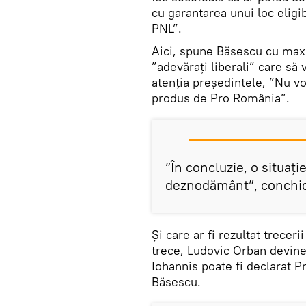
cu garantarea unui loc eligi
PNL”.
Aici, spune Băsescu cu maxi
”adevăraţi liberali” care să
atenția președintele, ”Nu vo
produs de Pro România”.
”În concluzie, o situaț
deznodământ”, conchid
Și care ar fi rezultat trecer
trece, Ludovic Orban devine 
Iohannis poate fi declarat P
Băsescu.