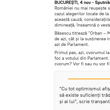
BUCUREȘTI, 4 nov - Sputnik
României nu mai reușește s
cazul alegerilor locale de l
această cauză, considerațiil
dimineață, înseamnă o veste 
Băsescu titrează ”Orban – Mi
de azi, cât și la susținerea i
azi de Parlament.
Primul pas, azi, cvorumul la
foc a votului din Parlament. 
cvorum? Vor fi sau nu vor f
”Cu tot optimismul afiș
să existe suficienți tră
și ai lui”, scrie tranșa