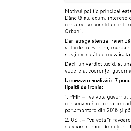
Motivul politic principal es
Dăncilă au, acum, interese 
cenzură, se constituie într-
Orban”.
Dar, atrage atenția Traian B
voturile în cvorum, marea 
susținere atât de mozaicată
Deci, un verdict lucid, al u
vedere al coerenței guvern
Urmează o analiză în 7 puncte
lipsită de ironie:
1. PMP – ”va vota guvernul 
consecventă cu ceea ce parl
parlamentare din 2016 și p
2. USR – ”va vota în favoar
să apară și mici defecțiuni