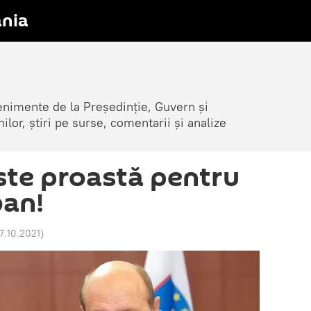
nia
venimente de la Președinție, Guvern și
nilor, știri pe surse, comentarii și analize
ste proastă pentru
ban!
17.10.2021
)