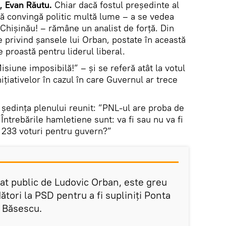
, Evan Răutu.
Chiar dacă fostul președinte al
ă convingă politic multă lume – a se vedea
a Chișinău! – rămâne un analist de forță. Din
e privind șansele lui Orban, postate în această
proastă pentru liderul liberal.
siune imposibilă!” – și se referă atât la votul
nițiativelor în cazul în care Guvernul ar trece
 ședința plenului reunit: ”PNL-ul are proba de
Întrebările hamletiene sunt: va fi sau nu va fi
i 233 voturi pentru guvern?”
at public de Ludovic Orban, este greu
dători la PSD pentru a fi supliniţi Ponta
nt Băsescu.