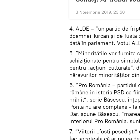
3 Noiembrie 2019, 23:50
4. ALDE – ”un partid de fript
doamnei Turcan și de fusta 
dată în parlament. Votul AL
5. ”Minorităţile vor furniza
achiziționate pentru simplul
pentru „acţiuni culturale”, d
năravurilor minorităţilor d
6. ”Pro România – partidul c
rămâne în istoria PSD ca fii
hrănit”, scrie Băsescu, înțe
Ponta nu are complexe - la 
Dar, spune Băsescu, ”marea 
interiorul Pro România, sunt 
7. ”Viitorii „foşti pesedişt
fac socoteala că ar putea d