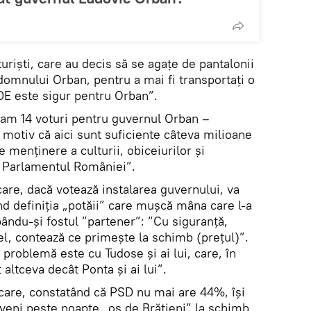
uriști, care au decis să se agațe de pantalonii
domnului Orban, pentru a mai fi transportați o
DE este sigur pentru Orban”.
 cam 14 voturi pentru guvernul Orban –
 motiv că aici sunt suficiente câteva milioane
e menținere a culturii, obiceiurilor și
in Parlamentul României”.
are, dacă votează instalarea guvernului, va
nd definiția „potăii” care mușcă mâna care l-a
pându-și fostul ”partener”: ”Cu siguranță,
el, contează ce primește la schimb (prețul)”.
problemă este cu Tudose și ai lui, care, în
altceva decât Ponta și ai lui”.
i” care, constatând că PSD nu mai are 44%, își
eveni peste noapte „os de Brătieni” la schimb