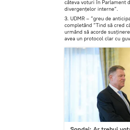
câteva voturi în Parlament d
divergențelor interne”.
3. UDMR – ”greu de anticipa
completând ”Tind să cred că 
urmând să acorde susținere
avea un protocol clar cu guv
Sondaj: Ar trebui vo