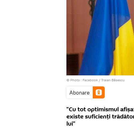
© Photo :
Facebook / Traian Băsescu
Abonare
”Cu tot optimismul afișa
existe suficienți trădător
lui”