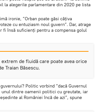
bil la alegerile parlamentare din 2020 pe lista
mă ironie, ”Orban poate găsi câțiva
 voteze cu entuziasm noul guvern”. Dar, atrage
r fi însă suficienți pentru a compensa golul
ie extrem de fluidă care poate avea orice
e Traian Băsescu.
ii guvernului? Politic vorbind ”dacă Guvernul
unul dintre oamenii politici cu greutate, iar
reședinte al României încă de azi”, spune