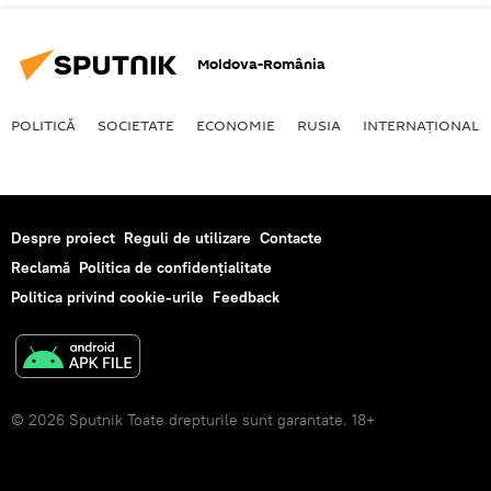
Moldova-România
POLITICĂ
SOCIETATE
ECONOMIE
RUSIA
INTERNAŢIONAL
Despre proiect
Reguli de utilizare
Contacte
Reclamă
Politica de confidențialitate
Politica privind cookie-urile
Feedback
© 2026 Sputnik Toate drepturile sunt garantate. 18+