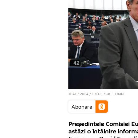
© AFP 2024 / FREDERICK FLORIN
Abonare
Președintele Comisiei E
astăzi o întâlnire infor