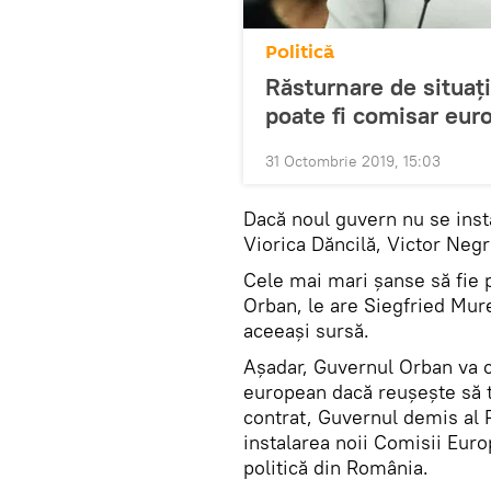
Politică
Răsturnare de situaț
poate fi comisar eur
31 Octombrie 2019, 15:03
Dacă noul guvern nu se inst
Viorica Dăncilă, Victor Negr
Cele mai mari șanse să fie
Orban, le are Siegfried Mu
aceeași sursă.
Așadar, Guvernul Orban va c
european dacă reușește să t
contrat, Guvernul demis al 
instalarea noii Comisii Eur
politică din România.