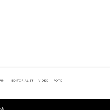
INII
EDITORIALIST
VIDEO
FOTO
ack