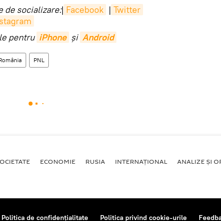
 de socializare:
|
Facebook
|
Twitter
nstagram
ile pentru
iPhone
și
Android
România
PNL
OCIETATE
ECONOMIE
RUSIA
INTERNAŢIONAL
ANALIZE ȘI OP
Politica de confidențialitate
Politica privind cookie-urile
Feedb