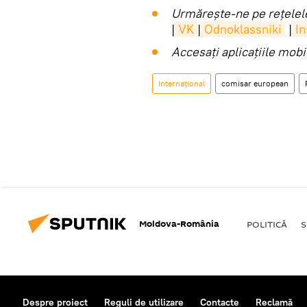
Urmărește-ne pe rețelele
|
VK
|
Odnoklassniki
|
I
Accesaţi aplicaţiile mob
Internaţional
comisar european
Moldova-România
POLITICĂ
S
Despre proiect
Reguli de utilizare
Contacte
Reclamă