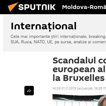
Moldova-Româ
Internaţional
Cele mai importante știri internaționale, breaking
SUA, Rusia, NATO, UE, pe surse, analize și coment
Scandalul c
european al
la Bruxelles
14:29 01.11.2019
(actualizat:
18:35 1