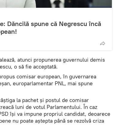
ie: Dăncilă spune că Negrescu încă
opean!
alează, atunci propunerea guvernului demis
escu, o să fie acceptată.
 propus comisar european, în guvernarea
reșan, europarlamentar PNL, mai spune
âștiga la pachet și postul de comisar
reacă luni de votul Parlamentului. În caz
PSD își va impune propriul candidat, deoarece
opene nu poate aștepta până se rezolvă criza