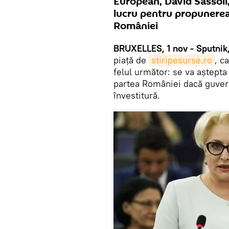
European, David Sassoli
lucru pentru propunerea
României
BRUXELLES, 1 nov - Sputnik,
piață de
stiripesurse.ro
, c
felul următor: se va aștept
partea României dacă guver
învestitură.