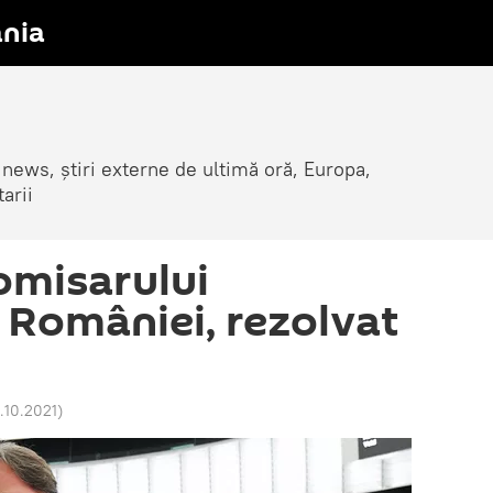
nia
 news, știri externe de ultimă oră, Europa,
arii
omisarului
 României, rezolvat
7.10.2021
)