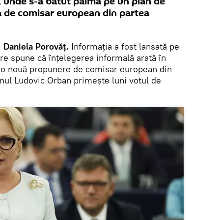
, unde s-a bătut palma pe un plan de
 de comisar european din partea
 Daniela Porovăț.
Informația a fost lansată pe
are spune că înțelegerea informală arată în
a o nouă propunere de comisar european din
nul Ludovic Orban primește luni votul de