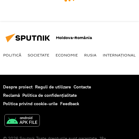
Moldova-România
POLITICĂ
SOCIETATE
ECONOMIE
RUSIA
INTERNAŢIONAL
Despre proiect
Reguli de utilizare
Contacte
Reclamă
Politica de confidențialitate
Politica privind cookie-urile
Feedback
© 2026 Sputnik Toate drepturile sunt garantate. 18+