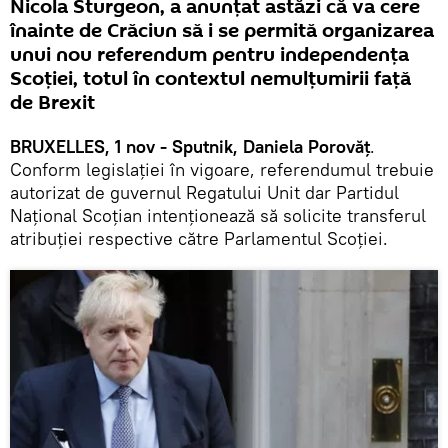
Nicola Sturgeon, a anunţat astăzi că va cere
înainte de Crăciun să i se permită organizarea
unui nou referendum pentru independenţa
Scoţiei, totul în contextul nemulțumirii față
de Brexit
BRUXELLES, 1 nov - Sputnik, Daniela Porovăț
.
Conform legislaţiei în vigoare, referendumul trebuie
autorizat de guvernul Regatului Unit dar Partidul
Național Scoțian intenţionează să solicite transferul
atribuţiei respective către Parlamentul Scoţiei.