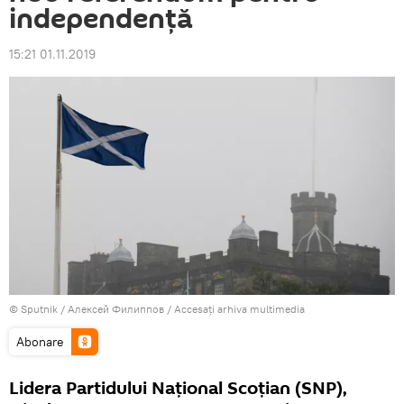
independență
15:21 01.11.2019
© Sputnik / Алексей Филиппов
/
Accesați arhiva multimedia
Abonare
Lidera Partidului Naţional Scoţian (SNP),