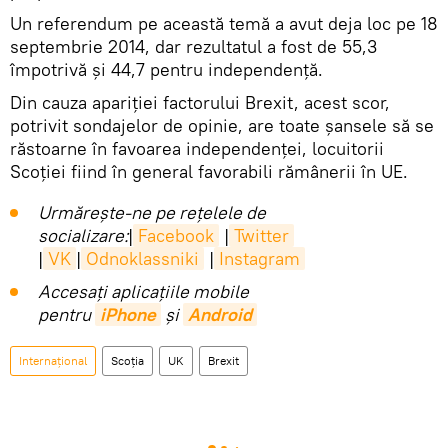
Un referendum pe această temă a avut deja loc pe 18
septembrie 2014, dar rezultatul a fost de 55,3
împotrivă și 44,7 pentru independență.
Din cauza apariției factorului Brexit, acest scor,
potrivit sondajelor de opinie, are toate șansele să se
răstoarne în favoarea independenței, locuitorii
Scoției fiind în general favorabili rămânerii în UE.
Urmărește-ne pe rețelele de
socializare:
|
Facebook
|
Twitter
|
VK
|
Odnoklassniki
|
Instagram
Accesaţi aplicaţiile mobile
pentru
iPhone
și
Android
Internaţional
Scoția
UK
Brexit